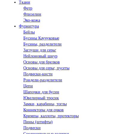
Ткани
Фетр
Флизелин
Эко-кожа
Фурнитура
Бейлы
Бусины Каучуковые
Бусины, разделители
Заглуши для серьг
Нейлоновый шнур
Основы для брелков
Основы для серьг, пусеты
Подвески-кисти
Рондели-разделители
Цепи
Шапочки для бусин
Ювелирный тросик
Замки, карабины, тоглы
Коннекторы для очков
Кримпы, каллоты, протекторы
Пины (штифты)
Подвески
Соединительные колечки