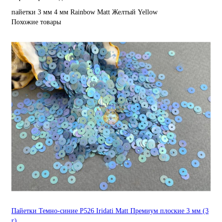
пайетки
3 мм
4 мм
Rainbow
Matt
Желтый
Yellow
Похожие товары
Пайетки Темно-синие P526 Iridati Matt Премиум плоские 3 мм (3
г)