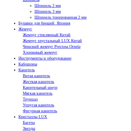
Шпинель 2 мм
Шпинель 3 мм
Шпинель тонированная 2 мм
Булавки для брошей. Япония
Жемчуг
Жемчуг стеклянный Китай
Жемчуг хрустальный LUX Китай
Чешский жемчуг Preciosa Ornela
Хлопковый жемчуг
Инструменты и оборудование
Кабошоны
Канитель
Витая канитель
Жесткая канитель
Канительный шнур
Мягкая канитель
Трунцал
Упругая канитель
Фигурная канитель
Кристаллы LUX
Багеты
Звезды