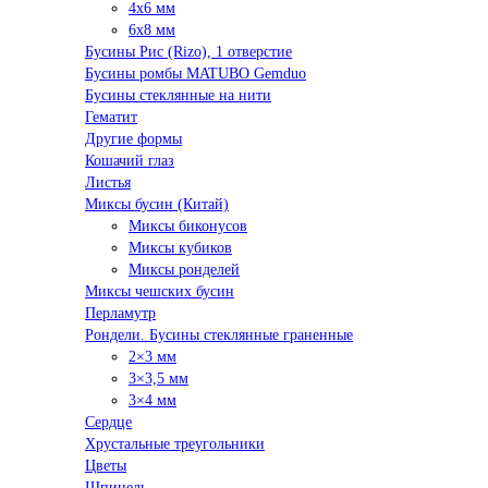
4x6 мм
6x8 мм
Бусины Рис (Rizo), 1 отверстие
Бусины ромбы MATUBO Gemduo
Бусины стеклянные на нити
Гематит
Другие формы
Кошачий глаз
Листья
Миксы бусин (Китай)
Миксы биконусов
Миксы кубиков
Миксы ронделей
Миксы чешских бусин
Перламутр
Рондели. Бусины стеклянные граненные
2×3 мм
3×3,5 мм
3×4 мм
Сердце
Хрустальные треугольники
Цветы
Шпинель