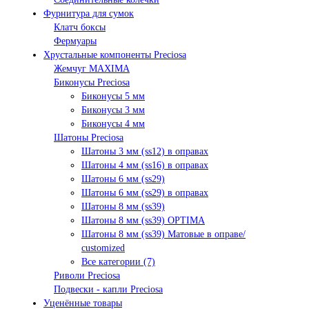
Фурнитура для сумок
Клатч боксы
Фермуары
Хрустальные компоненты Preciosa
Жемчуг MAXIMA
Биконусы Preciosa
Биконусы 5 мм
Биконусы 3 мм
Биконусы 4 мм
Шатоны Preciosa
Шатоны 3 мм (ss12) в оправах
Шатоны 4 мм (ss16) в оправах
Шатоны 6 мм (ss29)
Шатоны 6 мм (ss29) в оправах
Шатоны 8 мм (ss39)
Шатоны 8 мм (ss39) OPTIMA
Шатоны 8 мм (ss39) Матовые в оправе/
customized
Все категории (7)
Риволи Preciosa
Подвески - капли Preciosa
Уценённые товары