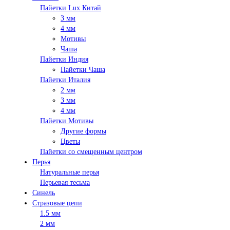
Пайетки Lux Китай
3 мм
4 мм
Мотивы
Чаша
Пайетки Индия
Пайетки Чаша
Пайетки Италия
2 мм
3 мм
4 мм
Пайетки Мотивы
Другие формы
Цветы
Пайетки со смещенным центром
Перья
Натуральные перья
Перьевая тесьма
Синель
Стразовые цепи
1.5 мм
2 мм