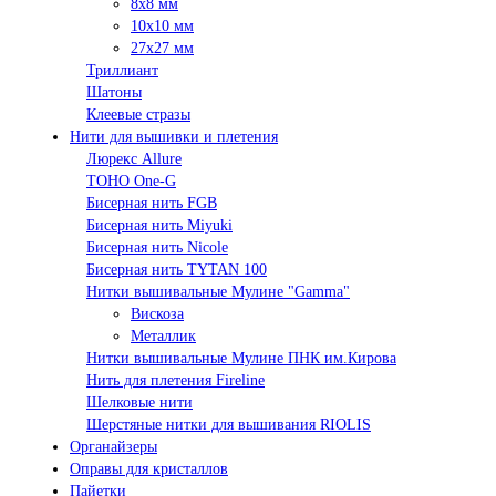
8х8 мм
10х10 мм
27х27 мм
Триллиант
Шатоны
Клеевые стразы
Нити для вышивки и плетения
Люрекс Аllure
TOHO One-G
Бисерная нить FGB
Бисерная нить Miyuki
Бисерная нить Nicole
Бисерная нить TYTAN 100
Нитки вышивальные Мулине "Gamma"
Вискоза
Металлик
Нитки вышивальные Мулине ПНК им.Кирова
Нить для плетения Fireline
Шелковые нити
Шерстяные нитки для вышивания RIOLIS
Органайзеры
Оправы для кристаллов
Пайетки