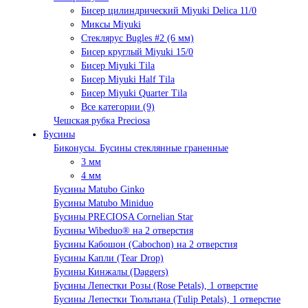
Бисер цилиндрический Miyuki Delica 11/0
Миксы Miyuki
Стеклярус Bugles #2 (6 мм)
Бисер круглый Miyuki 15/0
Бисер Miyuki Tila
Бисер Miyuki Half Tila
Бисер Miyuki Quarter Tila
Все категории (9)
Чешская рубка Preciosa
Бусины
Биконусы. Бусины стеклянные граненные
3 мм
4 мм
Бусины Matubo Ginko
Бусины Matubo Miniduo
Бусины PRECIOSA Cornelian Star
Бусины Wibeduo® на 2 отверстия
Бусины Кабошон (Cabochon) на 2 отверстия
Бусины Капли (Tear Drop)
Бусины Кинжалы (Daggers)
Бусины Лепестки Розы (Rose Petals), 1 отверстие
Бусины Лепестки Тюльпана (Tulip Petals), 1 отверстие