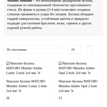
Matubo Miniduo
– это миниатюрные двудырчатые бусины,
созданные по инновационной технологии прессованного
Все категории (7)
Все категории (9)
Бусины Кинжалы (Daggers)
Октагоны, Прямоугольники
Нитки вышивальные Мулине ПНК им.Кирова
Подвески-кисти
Все категории (7)
стекла. Их форма и размер (2×4 мм) позволяют создавать
сложные орнаменты и узоры без зазоров. Бусины обладают
гладкой поверхностью, устойчивым цветом и прекрасно
Бусины Лепестки Розы (Rose Petals), 1 отверстие
Подвески
Нить для плетения Fireline
Рондели-разделители
подходят для плетения браслетов, колье, сережек и других
изделий ручной работы.
Бусины Лепестки Тюльпана (Tulip Petals), 1 отверстие
Риволи
Шелковые нити
Цепи
Бусины Рис (Rizo), 1 отверстие
Сердце
Шерстяные нитки для вышивания RIOLIS
Шапочки для бусин
Бусины ромбы MATUBO Gemduo
Триллиант
Ювелирный тросик
Бусины стеклянные на нити
Шатоны
Замки, карабины, тоглы
Гематит
Клеевые стразы
Коннекторы для очков
Чешские бусины MATUBO
Чешские бусины MATUBO
Miniduo Amber Luster 2-hole
Miniduo Amber Opal 2-hole
2x4 мм/ 3г
2x4 мм/ 3г
Другие формы
Кримпы, каллоты, протекторы
26
23
Кошачий глаз
Пины (штифты)