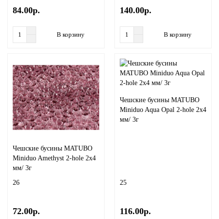
84.00р.
140.00р.
Листья
Подвески
В корзину
В корзину
Миксы бусин (Китай)
Соединительные колечки
Миксы чешских бусин
Перламутр
Чешские бусины MATUBO
Miniduo Aqua Opal 2-hole 2x4
Рондели. Бусины стеклянные граненные
мм/ 3г
Сердце
Чешские бусины MATUBO
Miniduo Amethyst 2-hole 2x4
Хрустальные треугольники
мм/ 3г
26
25
Цветы
72.00р.
116.00р.
Шпинель