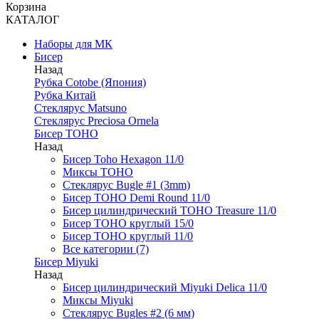
Корзина
КАТАЛОГ
Наборы для МК
Бисер
Назад
Рубка Cotobe (Япония)
Рубка Китай
Стеклярус Matsuno
Стеклярус Preciosa Ornela
Бисер TOHO
Назад
Бисер Toho Hexagon 11/0
Миксы TOHO
Стеклярус Bugle #1 (3mm)
Бисер TOHO Demi Round 11/0
Бисер цилиндрический TOHO Treasure 11/0
Бисер TOHO круглый 15/0
Бисер TOHO круглый 11/0
Все категории (7)
Бисер Miyuki
Назад
Бисер цилиндрический Miyuki Delica 11/0
Миксы Miyuki
Стеклярус Bugles #2 (6 мм)