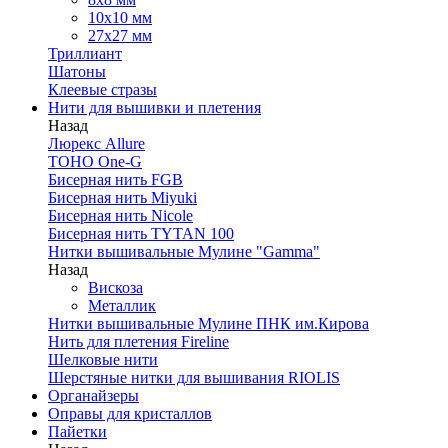
10х10 мм
27х27 мм
Триллиант
Шатоны
Клеевые стразы
Нити для вышивки и плетения
Назад
Люрекс Аllure
TOHO One-G
Бисерная нить FGB
Бисерная нить Miyuki
Бисерная нить Nicole
Бисерная нить TYTAN 100
Нитки вышивальные Мулине "Gamma"
Назад
Вискоза
Металлик
Нитки вышивальные Мулине ПНК им.Кирова
Нить для плетения Fireline
Шелковые нити
Шерстяные нитки для вышивания RIOLIS
Органайзеры
Оправы для кристаллов
Пайетки