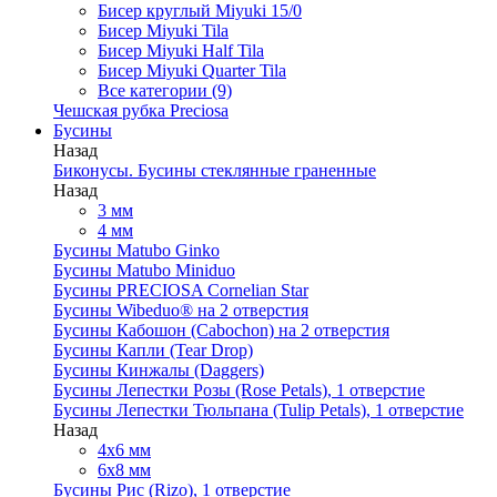
Бисер круглый Miyuki 15/0
Бисер Miyuki Tila
Бисер Miyuki Half Tila
Бисер Miyuki Quarter Tila
Все категории (9)
Чешская рубка Preciosa
Бусины
Назад
Биконусы. Бусины стеклянные граненные
Назад
3 мм
4 мм
Бусины Matubo Ginko
Бусины Matubo Miniduo
Бусины PRECIOSA Cornelian Star
Бусины Wibeduo® на 2 отверстия
Бусины Кабошон (Cabochon) на 2 отверстия
Бусины Капли (Tear Drop)
Бусины Кинжалы (Daggers)
Бусины Лепестки Розы (Rose Petals), 1 отверстие
Бусины Лепестки Тюльпана (Tulip Petals), 1 отверстие
Назад
4x6 мм
6x8 мм
Бусины Рис (Rizo), 1 отверстие