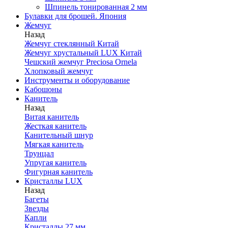
Шпинель тонированная 2 мм
Булавки для брошей. Япония
Жемчуг
Назад
Жемчуг стеклянный Китай
Жемчуг хрустальный LUX Китай
Чешский жемчуг Preciosa Ornela
Хлопковый жемчуг
Инструменты и оборудование
Кабошоны
Канитель
Назад
Витая канитель
Жесткая канитель
Канительный шнур
Мягкая канитель
Трунцал
Упругая канитель
Фигурная канитель
Кристаллы LUX
Назад
Багеты
Звезды
Капли
Кристаллы 27 мм