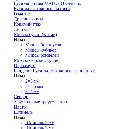
Бусины ромбы MATUBO Gemduo
Бусины стеклянные на нити
Гематит
Другие формы
Кошачий глаз
Листья
Миксы бусин (Китай)
Назад
Миксы биконусов
Миксы кубиков
Миксы ронделей
Миксы чешских бусин
Перламутр
Рондели. Бусины стеклянные граненные
Назад
2×3 мм
3×3,5 мм
3×4 мм
Сердце
Хрустальные треугольники
Цветы
Шпинель
Назад
Шпинель 2 мм
Шпинель 3 мм