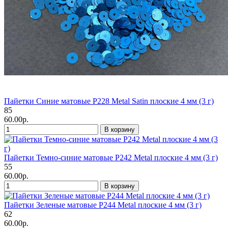
Пайетки Синие матовые P228 Metal Satin плоские 4 мм (3 г)
85
60.00р.
В корзину
Пайетки Темно-синие матовые P242 Metal плоские 4 мм (3 г)
55
60.00р.
В корзину
Пайетки Зеленые матовые P244 Metal плоские 4 мм (3 г)
62
60.00р.