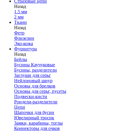
Стразовые цепи
Назад
1.5 мм
2 мм
Ткани
Назад
Фетр
Флизелин
Эко-кожа
Фурнитура
Назад
Бейлы
Бусины Каучуковые
Бусины, разделители
Заглуши для серьг
Нейлоновый шнур
Основы для брелков
Основы для серьг, пусеты
Подвески-кисти
Рондели-разделители
Цепи
Шапочки для бусин
Ювелирный тросик
Замки, карабины, тоглы
Коннекторы для очков