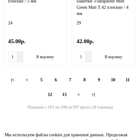
плоские / 5 мм
Пайетки Transparent Mint
Green Matt T.42 плоские / 4
мм
24
29
45.00р.
42.00р.
В корзину
В корзину
|<
<
5
6
7
8
9
10
11
12
13
>
>|
Показано с 161 по 180 из 507 (всего 26 страниц)
Мы используем файлы cookies
для хранения данных. Продолжая