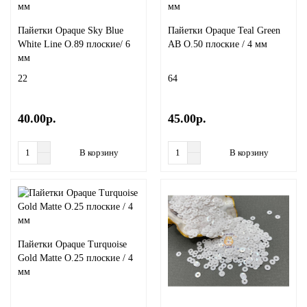
Листья
Подвески
Пайетки Opaque Sky Blue
Пайетки Opaque Teal Green
White Line O.89 плоские/ 6
AB O.50 плоские / 4 мм
Миксы бусин (Китай)
Соединительные колечки
мм
22
64
Миксы чешских бусин
40.00р.
45.00р.
Перламутр
В корзину
В корзину
Рондели. Бусины стеклянные граненные
Сердце
Хрустальные треугольники
Пайетки Opaque Turquoise
Gold Matte O.25 плоские / 4
Цветы
мм
Шпинель