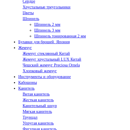
Сердце
Хрустальные треугольники
Цветы
Шпинель
Шпинель 2 мм
Шпинель 3 мм
Шпинель тонированная 2 мм
Булавки для брошей. Япония
Жемчуг
Жемчуг стеклянный Китай
Жемчуг хрустальный LUX Китай
Чешский жемчуг Preciosa Ornela
Хлопковый жемчуг
Инструменты и оборудование
Кабошоны
Канитель
Витая канитель
Жесткая канитель
Канительный шнур
Мягкая канитель
Трунцал
Упругая канитель
Фигурная канитель