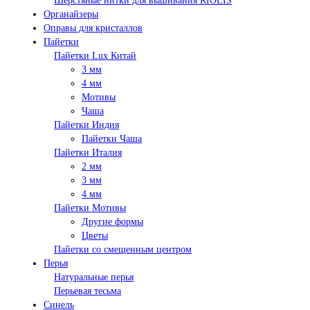
Шерстяные нитки для вышивания RIOLIS
Органайзеры
Оправы для кристаллов
Пайетки
Пайетки Lux Китай
3 мм
4 мм
Мотивы
Чаша
Пайетки Индия
Пайетки Чаша
Пайетки Италия
2 мм
3 мм
4 мм
Пайетки Мотивы
Другие формы
Цветы
Пайетки со смещенным центром
Перья
Натуральные перья
Перьевая тесьма
Синель