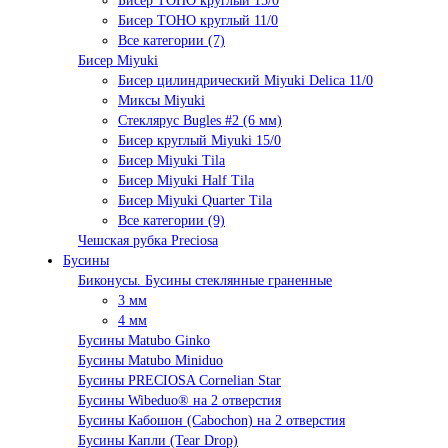
Бисер TOHO круглый 15/0
Бисер TOHO круглый 11/0
Все категории (7)
Бисер Miyuki
Бисер цилиндрический Miyuki Delica 11/0
Миксы Miyuki
Стеклярус Bugles #2 (6 мм)
Бисер круглый Miyuki 15/0
Бисер Miyuki Tila
Бисер Miyuki Half Tila
Бисер Miyuki Quarter Tila
Все категории (9)
Чешская рубка Preciosa
Бусины
Биконусы. Бусины стеклянные граненные
3 мм
4 мм
Бусины Matubo Ginko
Бусины Matubo Miniduo
Бусины PRECIOSA Cornelian Star
Бусины Wibeduo® на 2 отверстия
Бусины Кабошон (Cabochon) на 2 отверстия
Бусины Капли (Tear Drop)