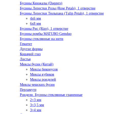
Бусины Кинжалы (Daggers)
Бусины Лепестки Розы (Rose Petals), 1 отверстие
Бусины Лепестки Тюльпана (Tulip Petals), 1 отверстие
4x6 мм
6x8 мм
Бусины Рис (Rizo), 1 отверстие
Бусины ромбы MATUBO Gemduo
Бусины стеклянные на нити
Гематит
Другие формы
Кошачий глаз
Листья
Миксы бусин (Китай)
Миксы биконусов
Миксы кубиков
Миксы ронделей
Миксы чешских бусин
Перламутр
Рондели. Бусины стеклянные граненные
2×3 мм
3×3,5 мм
3×4 мм