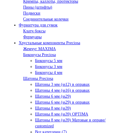
Кримпы, каллоты, протекторы
Пины (штифты)
Подвески
Соединительные колечки
Фурнитура для сумок
Клатч боксы
Фермуары
Хрустальные компоненты Preciosa
Жемчуг MAXIMA
Биконусы Preciosa
Биконусы 5 мм
Биконусы 3 мм
Биконусы 4 мм
Шатоны Preciosa
Шатоны 3 мм (ss12) в оправах
Шатоны 4 мм (ss16) в оправах
Шатоны 6 мм (ss29)
Шатоны 6 мм (ss29) в оправах
Шатоны 8 мм (ss39)
Шатоны 8 мм (ss39) OPTIMA
Шатоны 8 мм (ss39) Матовые в оправе/
customized
Все категории (7)