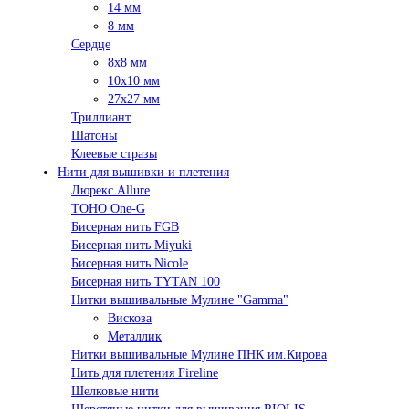
14 мм
8 мм
Сердце
8х8 мм
10х10 мм
27х27 мм
Триллиант
Шатоны
Клеевые стразы
Нити для вышивки и плетения
Люрекс Аllure
TOHO One-G
Бисерная нить FGB
Бисерная нить Miyuki
Бисерная нить Nicole
Бисерная нить TYTAN 100
Нитки вышивальные Мулине "Gamma"
Вискоза
Металлик
Нитки вышивальные Мулине ПНК им.Кирова
Нить для плетения Fireline
Шелковые нити