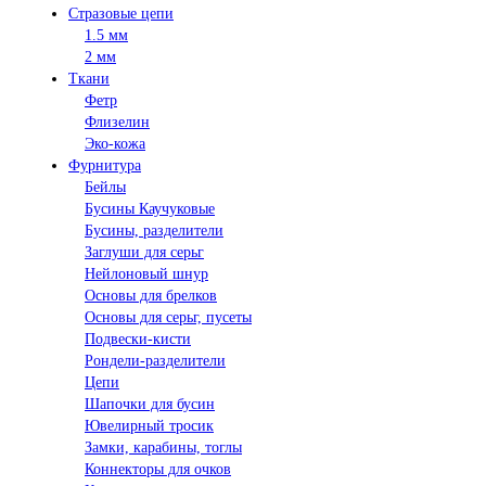
Стразовые цепи
1.5 мм
2 мм
Ткани
Фетр
Флизелин
Эко-кожа
Фурнитура
Бейлы
Бусины Каучуковые
Бусины, разделители
Заглуши для серьг
Нейлоновый шнур
Основы для брелков
Основы для серьг, пусеты
Подвески-кисти
Рондели-разделители
Цепи
Шапочки для бусин
Ювелирный тросик
Замки, карабины, тоглы
Коннекторы для очков