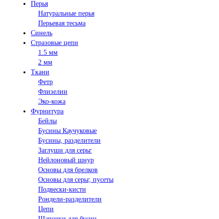
Перья
Натуральные перья
Перьевая тесьма
Синель
Стразовые цепи
1.5 мм
2 мм
Ткани
Фетр
Флизелин
Эко-кожа
Фурнитура
Бейлы
Бусины Каучуковые
Бусины, разделители
Заглуши для серьг
Нейлоновый шнур
Основы для брелков
Основы для серьг, пусеты
Подвески-кисти
Рондели-разделители
Цепи
Шапочки для бусин