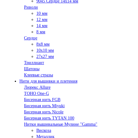
9045 Сердце 14х14 мм
Риволи
10 мм
12 мм
14 мм
8 мм
Сердце
8х8 мм
10х10 мм
27х27 мм
Триллиант
Шатоны
Клеевые стразы
Нити для вышивки и плетения
Люрекс Аllure
TOHO One-G
Бисерная нить FGB
Бисерная нить Miyuki
Бисерная нить Nicole
Бисерная нить TYTAN 100
Нитки вышивальные Мулине "Gamma"
Вискоза
Металлик