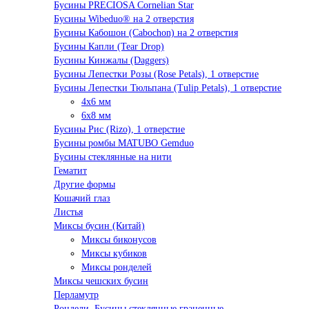
Бусины PRECIOSA Cornelian Star
Бусины Wibeduo® на 2 отверстия
Бусины Кабошон (Cabochon) на 2 отверстия
Бусины Капли (Tear Drop)
Бусины Кинжалы (Daggers)
Бусины Лепестки Розы (Rose Petals), 1 отверстие
Бусины Лепестки Тюльпана (Tulip Petals), 1 отверстие
4x6 мм
6x8 мм
Бусины Рис (Rizo), 1 отверстие
Бусины ромбы MATUBO Gemduo
Бусины стеклянные на нити
Гематит
Другие формы
Кошачий глаз
Листья
Миксы бусин (Китай)
Миксы биконусов
Миксы кубиков
Миксы ронделей
Миксы чешских бусин
Перламутр
Рондели. Бусины стеклянные граненные