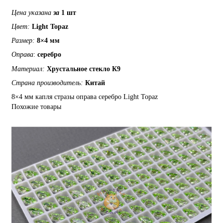
Цена указана
за
1 шт
Цвет:
Light Topaz
Размер:
8×4 мм
Оправа
:
серебро
Материал:
Хрустальное
стекло
К9
Страна производитель:
Китай
8×4 мм
капля
стразы
оправа серебро
Light Topaz
Похожие товары