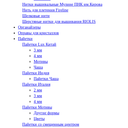
Нитки вышивальные Мулине ПНК им.Кирова
Нить для плетения Fireline
Шелковые нити
Шерстяные нитки для вышивания RIOLIS
Органайзеры
Оправы для кристаллов
Пайетки
Пайетки Lux Китай
3 мм
4 мм
Мотивы
Чаша
Пайетки Индия
Пайетки Чаша
Пайетки Италия
2 мм
3 мм
4 мм
Пайетки Мотивы
Другие формы
Цветы
Пайетки со смещенным центром