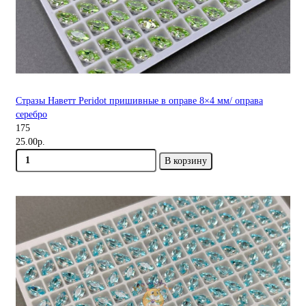
Стразы Наветт Peridot пришивные в оправе 8×4 мм/ оправа
серебро
175
25.00р.
В корзину