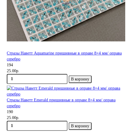
Стразы Наветт Aquamarine пришивные в оправе 8×4 мм/ оправа
серебро
194
25.00р.
В корзину
Стразы Наветт Emerald пришивные в оправе 8×4 мм/ оправа
серебро
190
25.00р.
В корзину