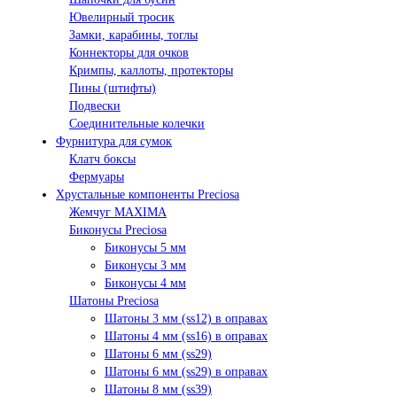
Ювелирный тросик
Замки, карабины, тоглы
Коннекторы для очков
Кримпы, каллоты, протекторы
Пины (штифты)
Подвески
Соединительные колечки
Фурнитура для сумок
Клатч боксы
Фермуары
Хрустальные компоненты Preciosa
Жемчуг MAXIMA
Биконусы Preciosa
Биконусы 5 мм
Биконусы 3 мм
Биконусы 4 мм
Шатоны Preciosa
Шатоны 3 мм (ss12) в оправах
Шатоны 4 мм (ss16) в оправах
Шатоны 6 мм (ss29)
Шатоны 6 мм (ss29) в оправах
Шатоны 8 мм (ss39)