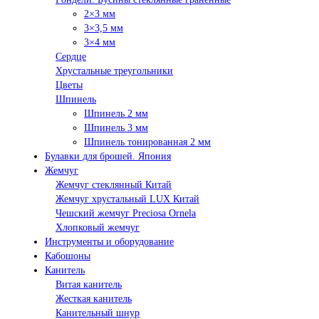
2×3 мм
3×3,5 мм
3×4 мм
Сердце
Хрустальные треугольники
Цветы
Шпинель
Шпинель 2 мм
Шпинель 3 мм
Шпинель тонированная 2 мм
Булавки для брошей. Япония
Жемчуг
Жемчуг стеклянный Китай
Жемчуг хрустальный LUX Китай
Чешский жемчуг Preciosa Ornela
Хлопковый жемчуг
Инструменты и оборудование
Кабошоны
Канитель
Витая канитель
Жесткая канитель
Канительный шнур