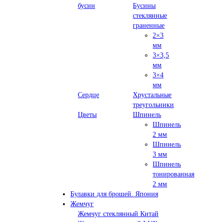
бусин
Бусины
стеклянные
граненные
2×3
мм
3×3,5
мм
3×4
мм
Сердце
Хрустальные
треугольники
Цветы
Шпинель
Шпинель
2 мм
Шпинель
3 мм
Шпинель
тонированная
2 мм
Булавки для брошей. Япония
Жемчуг
Жемчуг стеклянный Китай