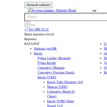
Личный кабинет
×
+7 921 888-33-11
Ваша корзина пуста!
Корзина
КАТАЛОГ
О
Наборы для МК
М
Бисер
А
Рубка Cotobe (Япония)
Н
Рубка Китай
Д
Стеклярус Matsuno
О
Стеклярус Preciosa Ornela
К
Бисер TOHO
Бисер Toho Hexagon 11/0
Миксы TOHO
Стеклярус Bugle #1
(3mm)
Бисер TOHO Demi
Round 11/0