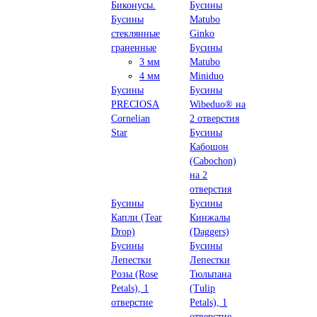
Биконусы.
Бусины
Бусины
Matubo
стеклянные
Ginko
граненные
Бусины
3 мм
Matubo
4 мм
Miniduo
Бусины
Бусины
PRECIOSA
Wibeduo® на
Cornelian
2 отверстия
Star
Бусины
Кабошон
(Cabochon)
на 2
отверстия
Бусины
Бусины
Капли (Tear
Кинжалы
Drop)
(Daggers)
Бусины
Бусины
Лепестки
Лепестки
Розы (Rose
Тюльпана
Petals), 1
(Tulip
отверстие
Petals), 1
отверстие