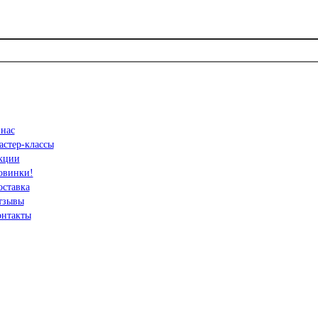
 нас
астер-классы
кции
овинки!
оставка
тзывы
онтакты