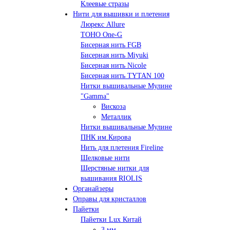
Клеевые стразы
Нити для вышивки и плетения
Люрекс Аllure
TOHO One-G
Бисерная нить FGB
Бисерная нить Miyuki
Бисерная нить Nicole
Бисерная нить TYTAN 100
Нитки вышивальные Мулине
"Gamma"
Вискоза
Металлик
Нитки вышивальные Мулине
ПНК им.Кирова
Нить для плетения Fireline
Шелковые нити
Шерстяные нитки для
вышивания RIOLIS
Органайзеры
Оправы для кристаллов
Пайетки
Пайетки Lux Китай
3 мм