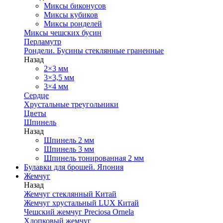
Миксы биконусов
Миксы кубиков
Миксы ронделей
Миксы чешских бусин
Перламутр
Рондели. Бусины стеклянные граненные
Назад
2×3 мм
3×3,5 мм
3×4 мм
Сердце
Хрустальные треугольники
Цветы
Шпинель
Назад
Шпинель 2 мм
Шпинель 3 мм
Шпинель тонированная 2 мм
Булавки для брошей. Япония
Жемчуг
Назад
Жемчуг стеклянный Китай
Жемчуг хрустальный LUX Китай
Чешский жемчуг Preciosa Ornela
Хлопковый жемчуг