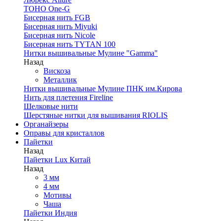
TOHO One-G
Бисерная нить FGB
Бисерная нить Miyuki
Бисерная нить Nicole
Бисерная нить TYTAN 100
Нитки вышивальные Мулине "Gamma"
Назад
Вискоза
Металлик
Нитки вышивальные Мулине ПНК им.Кирова
Нить для плетения Fireline
Шелковые нити
Шерстяные нитки для вышивания RIOLIS
Органайзеры
Оправы для кристаллов
Пайетки
Назад
Пайетки Lux Китай
Назад
3 мм
4 мм
Мотивы
Чаша
Пайетки Индия