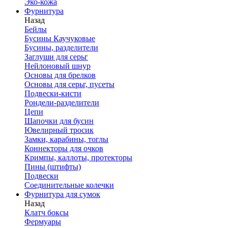
Эко-кожа
Фурнитура
Назад
Бейлы
Бусины Каучуковые
Бусины, разделители
Заглуши для серьг
Нейлоновый шнур
Основы для брелков
Основы для серьг, пусеты
Подвески-кисти
Рондели-разделители
Цепи
Шапочки для бусин
Ювелирный тросик
Замки, карабины, тоглы
Коннекторы для очков
Кримпы, каллоты, протекторы
Пины (штифты)
Подвески
Соединительные колечки
Фурнитура для сумок
Назад
Клатч боксы
Фермуары