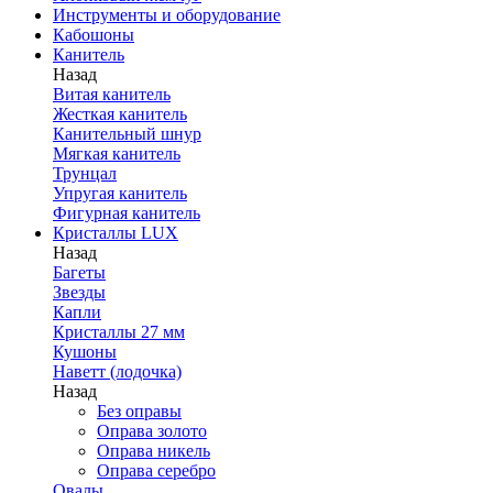
Инструменты и оборудование
Кабошоны
Канитель
Назад
Витая канитель
Жесткая канитель
Канительный шнур
Мягкая канитель
Трунцал
Упругая канитель
Фигурная канитель
Кристаллы LUX
Назад
Багеты
Звезды
Капли
Кристаллы 27 мм
Кушоны
Наветт (лодочка)
Назад
Без оправы
Оправа золото
Оправа никель
Оправа серебро
Овалы