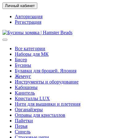
Личный кабинет
Авторизация
Регистрация
Все категории
Наборы для МК
Бисер
Бусины
Булавки для брошей. Япония
Жемчуг
Инструменты и оборудование
Кабошоны
Канитель
Кристаллы LUX
Нити для вышивки и плетения
Органайзеры
Оправы для кристаллов
Пайетки
Перья
Синель
Стразовые цепи