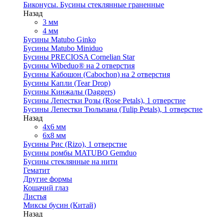
Биконусы. Бусины стеклянные граненные
Назад
3 мм
4 мм
Бусины Matubo Ginko
Бусины Matubo Miniduo
Бусины PRECIOSA Cornelian Star
Бусины Wibeduo® на 2 отверстия
Бусины Кабошон (Cabochon) на 2 отверстия
Бусины Капли (Tear Drop)
Бусины Кинжалы (Daggers)
Бусины Лепестки Розы (Rose Petals), 1 отверстие
Бусины Лепестки Тюльпана (Tulip Petals), 1 отверстие
Назад
4x6 мм
6x8 мм
Бусины Рис (Rizo), 1 отверстие
Бусины ромбы MATUBO Gemduo
Бусины стеклянные на нити
Гематит
Другие формы
Кошачий глаз
Листья
Миксы бусин (Китай)
Назад