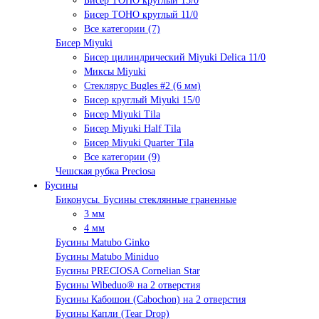
Бисер TOHO круглый 15/0
Бисер TOHO круглый 11/0
Все категории (7)
Бисер Miyuki
Бисер цилиндрический Miyuki Delica 11/0
Миксы Miyuki
Стеклярус Bugles #2 (6 мм)
Бисер круглый Miyuki 15/0
Бисер Miyuki Tila
Бисер Miyuki Half Tila
Бисер Miyuki Quarter Tila
Все категории (9)
Чешская рубка Preciosa
Бусины
Биконусы. Бусины стеклянные граненные
3 мм
4 мм
Бусины Matubo Ginko
Бусины Matubo Miniduo
Бусины PRECIOSA Cornelian Star
Бусины Wibeduo® на 2 отверстия
Бусины Кабошон (Cabochon) на 2 отверстия
Бусины Капли (Tear Drop)