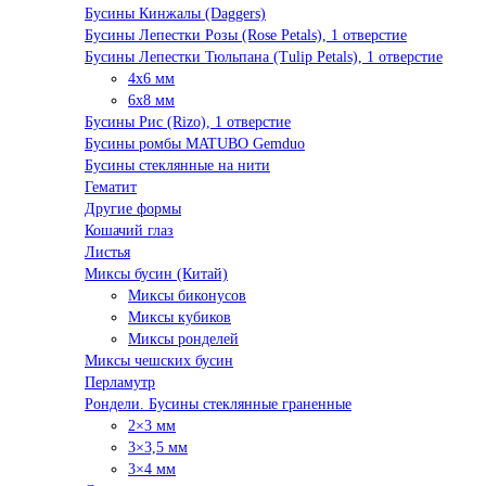
Бусины Кинжалы (Daggers)
Бусины Лепестки Розы (Rose Petals), 1 отверстие
Бусины Лепестки Тюльпана (Tulip Petals), 1 отверстие
4x6 мм
6x8 мм
Бусины Рис (Rizo), 1 отверстие
Бусины ромбы MATUBO Gemduo
Бусины стеклянные на нити
Гематит
Другие формы
Кошачий глаз
Листья
Миксы бусин (Китай)
Миксы биконусов
Миксы кубиков
Миксы ронделей
Миксы чешских бусин
Перламутр
Рондели. Бусины стеклянные граненные
2×3 мм
3×3,5 мм
3×4 мм