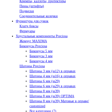
Кримпы, каллоты, протекторы
Пины (штифты)
Подвески
Соединительные колечки
Фурнитура для сумок
Клатч боксы
Фермуары
Хрустальные компоненты Preciosa
Жемчуг MAXIMA
Биконусы Preciosa
Биконусы 5 мм
Биконусы 3 мм
Биконусы 4 мм
Шатоны Preciosa
Шатоны 3 мм (ss12) в оправах
Шатоны 4 мм (ss16) в оправах
Шатоны 6 мм (ss29)
Шатоны 6 мм (ss29) в оправах
Шатоны 8 мм (ss39)
Шатоны 8 мм (ss39) OPTIMA
Шатоны 8 мм (ss39) Матовые в оправе/
customized
Все категории (7)