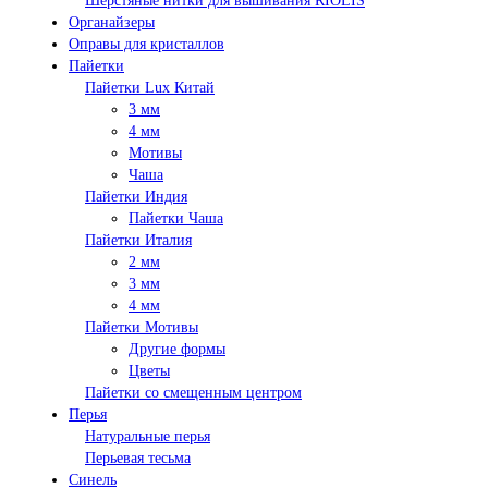
Шерстяные нитки для вышивания RIOLIS
Органайзеры
Оправы для кристаллов
Пайетки
Пайетки Lux Китай
3 мм
4 мм
Мотивы
Чаша
Пайетки Индия
Пайетки Чаша
Пайетки Италия
2 мм
3 мм
4 мм
Пайетки Мотивы
Другие формы
Цветы
Пайетки со смещенным центром
Перья
Натуральные перья
Перьевая тесьма
Синель