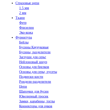
Стразовые цепи
1.5 мм
2 мм
Ткани
Фетр
Флизелин
Эко-кожа
Фурнитура
Бейлы
Бусины Каучуковые
Бусины, разделители
Заглуши для серьг
Нейлоновый шнур
Основы для брелков
Основы для серьг, пусеты
Подвески-кисти
Рондели-разделители
Цепи
Шапочки для бусин
Ювелирный тросик
Замки, карабины, тоглы
Коннекторы для очков