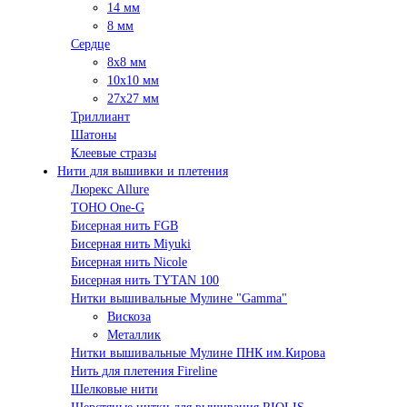
14 мм
8 мм
Сердце
8х8 мм
10х10 мм
27х27 мм
Триллиант
Шатоны
Клеевые стразы
Нити для вышивки и плетения
Люрекс Аllure
TOHO One-G
Бисерная нить FGB
Бисерная нить Miyuki
Бисерная нить Nicole
Бисерная нить TYTAN 100
Нитки вышивальные Мулине "Gamma"
Вискоза
Металлик
Нитки вышивальные Мулине ПНК им.Кирова
Нить для плетения Fireline
Шелковые нити