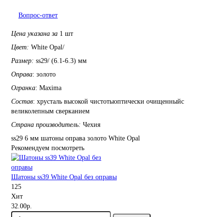
Вопрос-ответ
Цена указана за
1 шт
Цвет:
White Opal/
Размер:
ss29/ (6.1-6.3) мм
Оправа
:
золото
Огранка
:
Maxima
Состав
:
хрусталь высокой чистотыоптически очищенныйс
великолепным сверканием
Страна производитель:
Чехия
ss29
6 мм
шатоны
оправа золото
White
Opal
Рекомендуем посмотреть
Шатоны ss39 White Opal без оправы
125
Хит
32.00р.