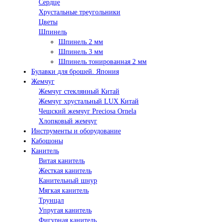
Сердце
Хрустальные треугольники
Цветы
Шпинель
Шпинель 2 мм
Шпинель 3 мм
Шпинель тонированная 2 мм
Булавки для брошей. Япония
Жемчуг
Жемчуг стеклянный Китай
Жемчуг хрустальный LUX Китай
Чешский жемчуг Preciosa Ornela
Хлопковый жемчуг
Инструменты и оборудование
Кабошоны
Канитель
Витая канитель
Жесткая канитель
Канительный шнур
Мягкая канитель
Трунцал
Упругая канитель
Фигурная канитель