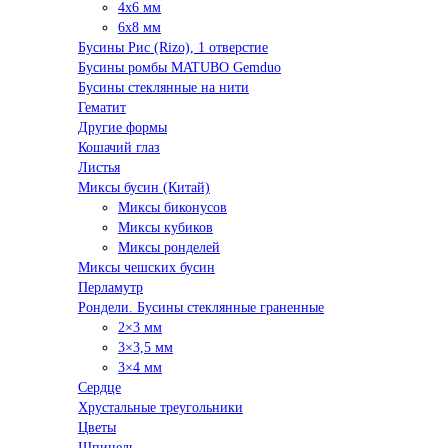
4x6 мм
6x8 мм
Бусины Рис (Rizo), 1 отверстие
Бусины ромбы MATUBO Gemduo
Бусины стеклянные на нити
Гематит
Другие формы
Кошачий глаз
Листья
Миксы бусин (Китай)
Миксы биконусов
Миксы кубиков
Миксы ронделей
Миксы чешских бусин
Перламутр
Рондели. Бусины стеклянные граненные
2×3 мм
3×3,5 мм
3×4 мм
Сердце
Хрустальные треугольники
Цветы
Шпинель