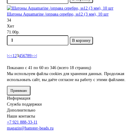
Шатоны Aquamarine /оправа серебро, ss12 (3 мм), 10 шт
34
Хит
71.00р.
В корзину
|<
<
1
2
3
4
5
6
7
8
9
>
>|
Показано с 41 по 60 из 346 (всего 18 страниц)
Мы используем файлы cookies
для хранения данных. Продолжая
использовать сайт, вы даёте согласие на работу с этими файлами.
Принимаю
Информация
Служба поддержки
Дополнительно
Наши контакты
+7 921 888-33-11
magazin@hamster-beads.ru