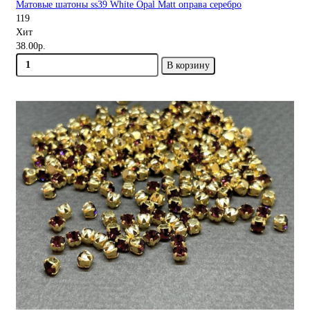
Матовые шатоны ss39 White Opal Matt оправа серебро
119
Хит
38.00р.
В корзину