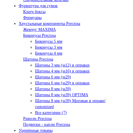
Фурнитура для сумок
Клатч боксы
Фермуары
Хрустальные компоненты Preciosa
Жемчуг MAXIMA
Биконусы Preciosa
Биконусы 5 мм
Биконусы 3 мм
Биконусы 4 мм
Шатоны Preciosa
Шатоны 3 мм (ss12) в оправах
Шатоны 4 мм (ss16) в оправах
Шатоны 6 мм (ss29)
Шатоны 6 мм (ss29) в оправах
Шатоны 8 мм (ss39)
Шатоны 8 мм (ss39) OPTIMA
Шатоны 8 мм (ss39) Матовые в оправе/
customized
Все категории (7)
Риволи Preciosa
Подвески - капли Preciosa
Уценённые товары