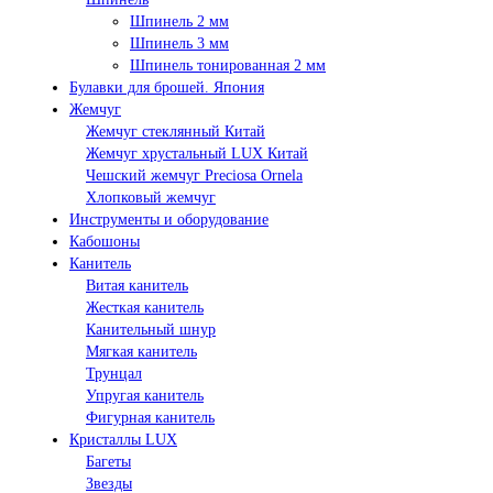
Шпинель 2 мм
Шпинель 3 мм
Шпинель тонированная 2 мм
Булавки для брошей. Япония
Жемчуг
Жемчуг стеклянный Китай
Жемчуг хрустальный LUX Китай
Чешский жемчуг Preciosa Ornela
Хлопковый жемчуг
Инструменты и оборудование
Кабошоны
Канитель
Витая канитель
Жесткая канитель
Канительный шнур
Мягкая канитель
Трунцал
Упругая канитель
Фигурная канитель
Кристаллы LUX
Багеты
Звезды