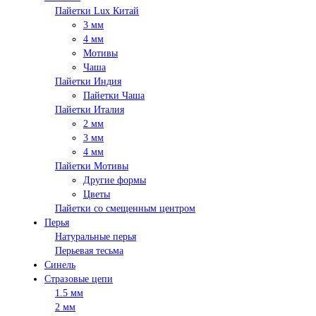
Пайетки Lux Китай
3 мм
4 мм
Мотивы
Чаша
Пайетки Индия
Пайетки Чаша
Пайетки Италия
2 мм
3 мм
4 мм
Пайетки Мотивы
Другие формы
Цветы
Пайетки со смещенным центром
Перья
Натуральные перья
Перьевая тесьма
Синель
Стразовые цепи
1.5 мм
2 мм