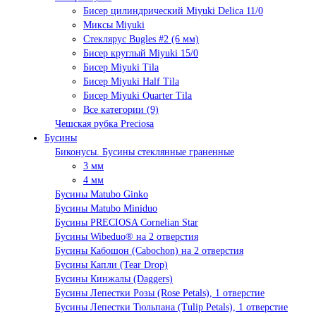
Бисер цилиндрический Miyuki Delica 11/0
Миксы Miyuki
Стеклярус Bugles #2 (6 мм)
Бисер круглый Miyuki 15/0
Бисер Miyuki Tila
Бисер Miyuki Half Tila
Бисер Miyuki Quarter Tila
Все категории (9)
Чешская рубка Preciosa
Бусины
Биконусы. Бусины стеклянные граненные
3 мм
4 мм
Бусины Matubo Ginko
Бусины Matubo Miniduo
Бусины PRECIOSA Cornelian Star
Бусины Wibeduo® на 2 отверстия
Бусины Кабошон (Cabochon) на 2 отверстия
Бусины Капли (Tear Drop)
Бусины Кинжалы (Daggers)
Бусины Лепестки Розы (Rose Petals), 1 отверстие
Бусины Лепестки Тюльпана (Tulip Petals), 1 отверстие