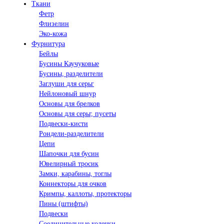
Ткани
Фетр
Флизелин
Эко-кожа
Фурнитура
Бейлы
Бусины Каучуковые
Бусины, разделители
Заглуши для серьг
Нейлоновый шнур
Основы для брелков
Основы для серьг, пусеты
Подвески-кисти
Рондели-разделители
Цепи
Шапочки для бусин
Ювелирный тросик
Замки, карабины, тоглы
Коннекторы для очков
Кримпы, каллоты, протекторы
Пины (штифты)
Подвески
Соединительные колечки