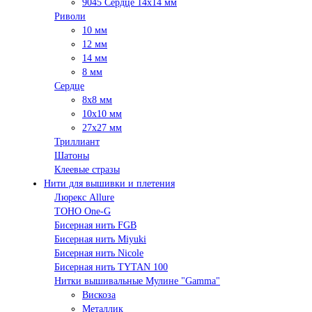
9045 Сердце 14х14 мм
Риволи
10 мм
12 мм
14 мм
8 мм
Сердце
8х8 мм
10х10 мм
27х27 мм
Триллиант
Шатоны
Клеевые стразы
Нити для вышивки и плетения
Люрекс Аllure
TOHO One-G
Бисерная нить FGB
Бисерная нить Miyuki
Бисерная нить Nicole
Бисерная нить TYTAN 100
Нитки вышивальные Мулине "Gamma"
Вискоза
Металлик