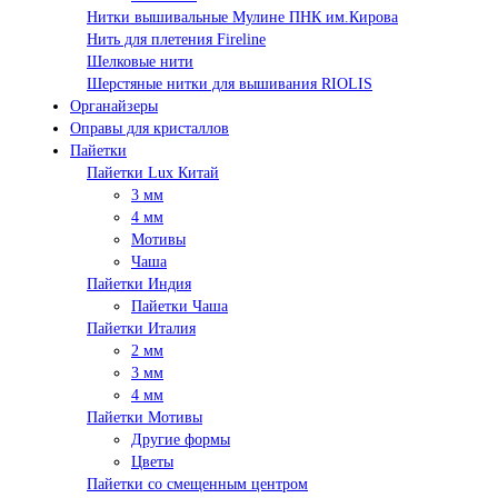
Нитки вышивальные Мулине ПНК им.Кирова
Нить для плетения Fireline
Шелковые нити
Шерстяные нитки для вышивания RIOLIS
Органайзеры
Оправы для кристаллов
Пайетки
Пайетки Lux Китай
3 мм
4 мм
Мотивы
Чаша
Пайетки Индия
Пайетки Чаша
Пайетки Италия
2 мм
3 мм
4 мм
Пайетки Мотивы
Другие формы
Цветы
Пайетки со смещенным центром