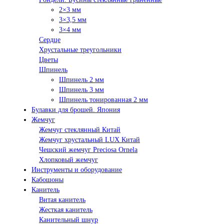
2×3 мм
3×3,5 мм
3×4 мм
Сердце
Хрустальные треугольники
Цветы
Шпинель
Шпинель 2 мм
Шпинель 3 мм
Шпинель тонированная 2 мм
Булавки для брошей. Япония
Жемчуг
Жемчуг стеклянный Китай
Жемчуг хрустальный LUX Китай
Чешский жемчуг Preciosa Ornela
Хлопковый жемчуг
Инструменты и оборудование
Кабошоны
Канитель
Витая канитель
Жесткая канитель
Канительный шнур