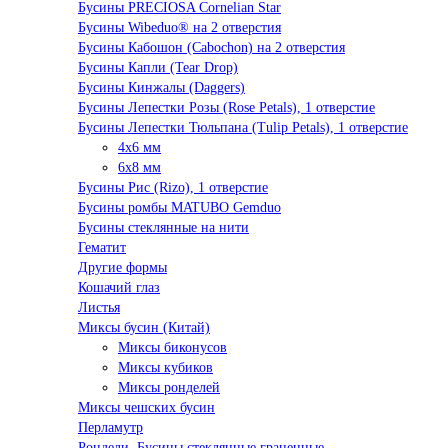
Бусины PRECIOSA Cornelian Star
Бусины Wibeduo® на 2 отверстия
Бусины Кабошон (Cabochon) на 2 отверстия
Бусины Капли (Tear Drop)
Бусины Кинжалы (Daggers)
Бусины Лепестки Розы (Rose Petals), 1 отверстие
Бусины Лепестки Тюльпана (Tulip Petals), 1 отверстие
4x6 мм
6x8 мм
Бусины Рис (Rizo), 1 отверстие
Бусины ромбы MATUBO Gemduo
Бусины стеклянные на нити
Гематит
Другие формы
Кошачий глаз
Листья
Миксы бусин (Китай)
Миксы биконусов
Миксы кубиков
Миксы ронделей
Миксы чешских бусин
Перламутр
Рондели. Бусины стеклянные граненные