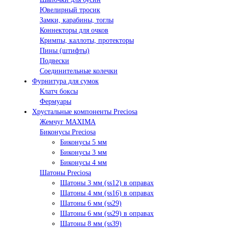
Ювелирный тросик
Замки, карабины, тоглы
Коннекторы для очков
Кримпы, каллоты, протекторы
Пины (штифты)
Подвески
Соединительные колечки
Фурнитура для сумок
Клатч боксы
Фермуары
Хрустальные компоненты Preciosa
Жемчуг MAXIMA
Биконусы Preciosa
Биконусы 5 мм
Биконусы 3 мм
Биконусы 4 мм
Шатоны Preciosa
Шатоны 3 мм (ss12) в оправах
Шатоны 4 мм (ss16) в оправах
Шатоны 6 мм (ss29)
Шатоны 6 мм (ss29) в оправах
Шатоны 8 мм (ss39)