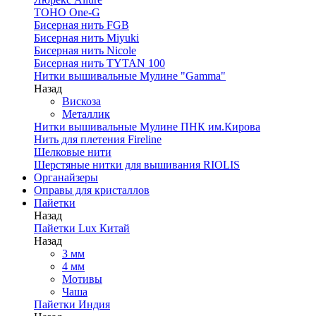
TOHO One-G
Бисерная нить FGB
Бисерная нить Miyuki
Бисерная нить Nicole
Бисерная нить TYTAN 100
Нитки вышивальные Мулине "Gamma"
Назад
Вискоза
Металлик
Нитки вышивальные Мулине ПНК им.Кирова
Нить для плетения Fireline
Шелковые нити
Шерстяные нитки для вышивания RIOLIS
Органайзеры
Оправы для кристаллов
Пайетки
Назад
Пайетки Lux Китай
Назад
3 мм
4 мм
Мотивы
Чаша
Пайетки Индия