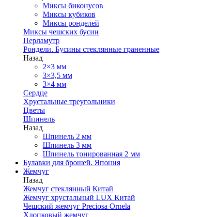
Миксы биконусов
Миксы кубиков
Миксы ронделей
Миксы чешских бусин
Перламутр
Рондели. Бусины стеклянные граненные
Назад
2×3 мм
3×3,5 мм
3×4 мм
Сердце
Хрустальные треугольники
Цветы
Шпинель
Назад
Шпинель 2 мм
Шпинель 3 мм
Шпинель тонированная 2 мм
Булавки для брошей. Япония
Жемчуг
Назад
Жемчуг стеклянный Китай
Жемчуг хрустальный LUX Китай
Чешский жемчуг Preciosa Ornela
Хлопковый жемчуг