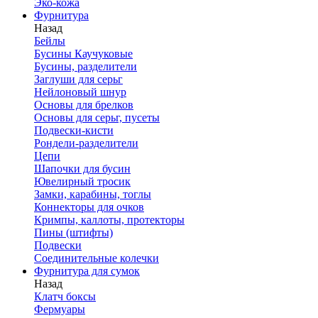
Эко-кожа
Фурнитура
Назад
Бейлы
Бусины Каучуковые
Бусины, разделители
Заглуши для серьг
Нейлоновый шнур
Основы для брелков
Основы для серьг, пусеты
Подвески-кисти
Рондели-разделители
Цепи
Шапочки для бусин
Ювелирный тросик
Замки, карабины, тоглы
Коннекторы для очков
Кримпы, каллоты, протекторы
Пины (штифты)
Подвески
Соединительные колечки
Фурнитура для сумок
Назад
Клатч боксы
Фермуары