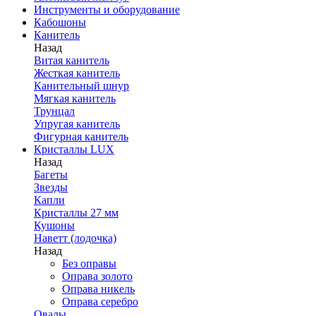
Инструменты и оборудование
Кабошоны
Канитель
Назад
Витая канитель
Жесткая канитель
Канительный шнур
Мягкая канитель
Трунцал
Упругая канитель
Фигурная канитель
Кристаллы LUX
Назад
Багеты
Звезды
Капли
Кристаллы 27 мм
Кушоны
Наветт (лодочка)
Назад
Без оправы
Оправа золото
Оправа никель
Оправа серебро
Овалы