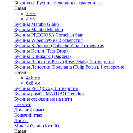
Биконусы. Бусины стеклянные граненные
Назад
3 мм
4 мм
Бусины Matubo Ginko
Бусины Matubo Miniduo
Бусины PRECIOSA Cornelian Star
Бусины Wibeduo® на 2 отверстия
Бусины Кабошон (Cabochon) на 2 отверстия
Бусины Капли (Tear Drop)
Бусины Кинжалы (Daggers)
Бусины Лепестки Розы (Rose Petals), 1 отверстие
Бусины Лепестки Тюльпана (Tulip Petals), 1 отверстие
Назад
4x6 мм
6x8 мм
Бусины Рис (Rizo), 1 отверстие
Бусины ромбы MATUBO Gemduo
Бусины стеклянные на нити
Гематит
Другие формы
Кошачий глаз
Листья
Миксы бусин (Китай)
Назад