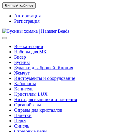
Личный кабинет
Авторизация
Регистрация
Все категории
Наборы для МК
Бисер
Бусины
Булавки для брошей. Япония
Жемчуг
Инструменты и оборудование
Кабошоны
Канитель
Кристаллы LUX
Нити для вышивки и плетения
Органайзеры
Оправы для кристаллов
Пайетки
Перья
Синель
Стразовые цепи