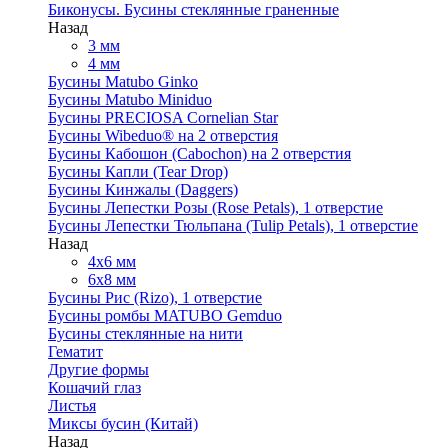
Биконусы. Бусины стеклянные граненные
Назад
3 мм
4 мм
Бусины Matubo Ginko
Бусины Matubo Miniduo
Бусины PRECIOSA Cornelian Star
Бусины Wibeduo® на 2 отверстия
Бусины Кабошон (Cabochon) на 2 отверстия
Бусины Капли (Tear Drop)
Бусины Кинжалы (Daggers)
Бусины Лепестки Розы (Rose Petals), 1 отверстие
Бусины Лепестки Тюльпана (Tulip Petals), 1 отверстие
Назад
4x6 мм
6x8 мм
Бусины Рис (Rizo), 1 отверстие
Бусины ромбы MATUBO Gemduo
Бусины стеклянные на нити
Гематит
Другие формы
Кошачий глаз
Листья
Миксы бусин (Китай)
Назад