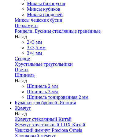
Миксы биконусов
Миксы кубиков
Миксы ронделей
Миксы чешских бусин
Перламутр
Рондели. Бусины стеклянные граненные
Назад
2×3 мм
3×3,5 мм
3×4 мм
Сердце
Хрустальные треугольники
Цветы
Шпинель
Назад
Шпинель 2 мм
Шпинель 3 мм
Шпинель тонированная 2 мм
Булавки для брошей. Япония
Жемчуг
Назад
Жемчуг стеклянный Китай
Жемчуг хрустальный LUX Китай
Чешский жемчуг Preciosa Ornela
Хлопковый жемчуг