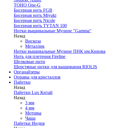
TOHO One-G
Бисерная нить FGB
Бисерная нить Miyuki
Бисерная нить Nicole
Бисерная нить TYTAN 100
Нитки вышивальные Мулине "Gamma"
Назад
Вискоза
Металлик
Нитки вышивальные Мулине ПНК им.Кирова
Нить для плетения Fireline
Шелковые нити
Шерстяные нитки для вышивания RIOLIS
Органайзеры
Оправы для кристаллов
Пайетки
Назад
Пайетки Lux Китай
Назад
3 мм
4 мм
Мотивы
Чаша
Пайетки Индия