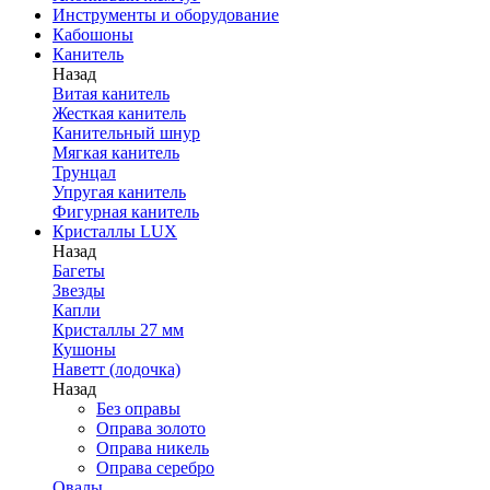
Инструменты и оборудование
Кабошоны
Канитель
Назад
Витая канитель
Жесткая канитель
Канительный шнур
Мягкая канитель
Трунцал
Упругая канитель
Фигурная канитель
Кристаллы LUX
Назад
Багеты
Звезды
Капли
Кристаллы 27 мм
Кушоны
Наветт (лодочка)
Назад
Без оправы
Оправа золото
Оправа никель
Оправа серебро
Овалы