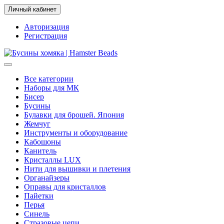
Личный кабинет
Авторизация
Регистрация
Все категории
Наборы для МК
Бисер
Бусины
Булавки для брошей. Япония
Жемчуг
Инструменты и оборудование
Кабошоны
Канитель
Кристаллы LUX
Нити для вышивки и плетения
Органайзеры
Оправы для кристаллов
Пайетки
Перья
Синель
Стразовые цепи