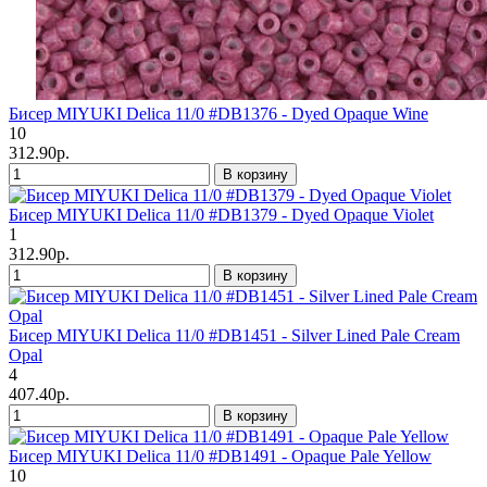
Бисер MIYUKI Delica 11/0 #DB1376 - Dyed Opaque Wine
10
312.90р.
В корзину
Бисер MIYUKI Delica 11/0 #DB1379 - Dyed Opaque Violet
1
312.90р.
В корзину
Бисер MIYUKI Delica 11/0 #DB1451 - Silver Lined Pale Cream
Opal
4
407.40р.
В корзину
Бисер MIYUKI Delica 11/0 #DB1491 - Opaque Pale Yellow
10