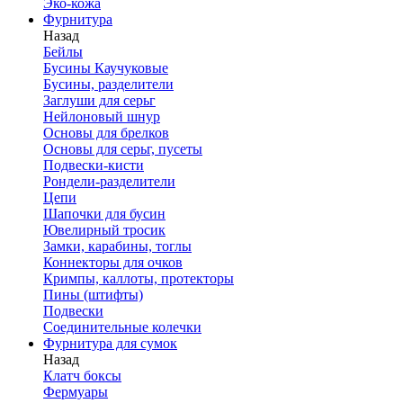
Эко-кожа
Фурнитура
Назад
Бейлы
Бусины Каучуковые
Бусины, разделители
Заглуши для серьг
Нейлоновый шнур
Основы для брелков
Основы для серьг, пусеты
Подвески-кисти
Рондели-разделители
Цепи
Шапочки для бусин
Ювелирный тросик
Замки, карабины, тоглы
Коннекторы для очков
Кримпы, каллоты, протекторы
Пины (штифты)
Подвески
Соединительные колечки
Фурнитура для сумок
Назад
Клатч боксы
Фермуары