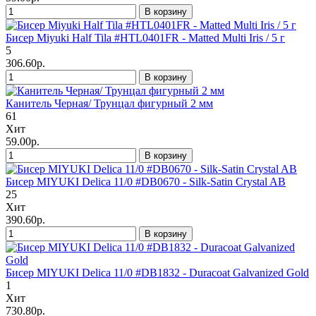
В корзину
Бисер Miyuki Half Tila #HTL0401FR - Matted Multi Iris / 5 г
5
306.60р.
В корзину
Канитель Черная/ Трунцал фигурный 2 мм
61
Хит
59.00р.
В корзину
Бисер MIYUKI Delica 11/0 #DB0670 - Silk-Satin Crystal AB
25
Хит
390.60р.
В корзину
Бисер MIYUKI Delica 11/0 #DB1832 - Duracoat Galvanized Gold
1
Хит
730.80р.