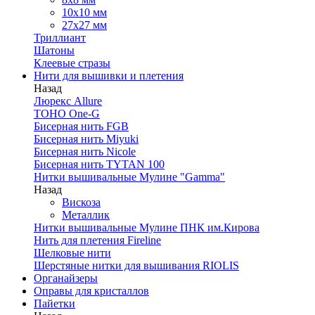
10х10 мм
27х27 мм
Триллиант
Шатоны
Клеевые стразы
Нити для вышивки и плетения
Назад
Люрекс Аllure
TOHO One-G
Бисерная нить FGB
Бисерная нить Miyuki
Бисерная нить Nicole
Бисерная нить TYTAN 100
Нитки вышивальные Мулине "Gamma"
Назад
Вискоза
Металлик
Нитки вышивальные Мулине ПНК им.Кирова
Нить для плетения Fireline
Шелковые нити
Шерстяные нитки для вышивания RIOLIS
Органайзеры
Оправы для кристаллов
Пайетки