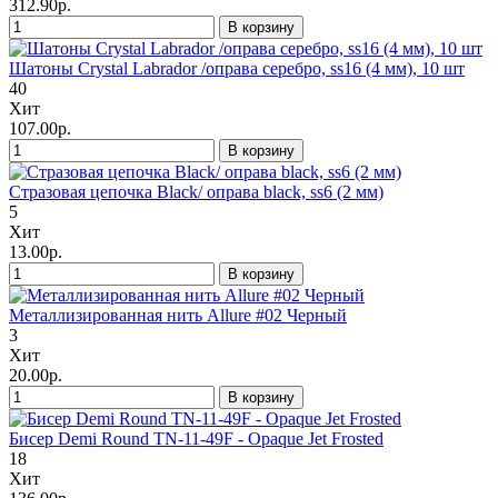
312.90р.
В корзину
Шатоны Crystal Labrador /оправа серебро, ss16 (4 мм), 10 шт
40
Хит
107.00р.
В корзину
Стразовая цепочка Black/ оправа black, ss6 (2 мм)
5
Хит
13.00р.
В корзину
Металлизированная нить Allure #02 Черный
3
Хит
20.00р.
В корзину
Бисер Demi Round TN-11-49F - Opaque Jet Frosted
18
Хит