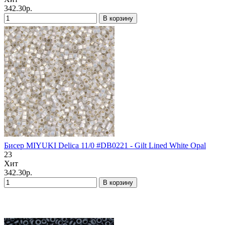
342.30р.
В корзину
Бисер MIYUKI Delica 11/0 #DB0221 - Gilt Lined White Opal
23
Хит
342.30р.
В корзину