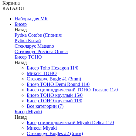
Корзина
КАТАЛОГ
Наборы для МК
Бисер
Назад
Рубка Cotobe (Япония)
Рубка Китай
Стеклярус Matsuno
Стеклярус Preciosa Ornela
Бисер TOHO
Назад
Бисер Toho Hexagon 11/0
Миксы TOHO
Стеклярус Bugle #1 (3mm)
Бисер TOHO Demi Round 11/0
Бисер цилиндрический TOHO Treasure 11/0
Бисер TOHO круглый 15/0
Бисер TOHO круглый 11/0
Все категории (7)
Бисер Miyuki
Назад
Бисер цилиндрический Miyuki Delica 11/0
Миксы Miyuki
Стеклярус Bugles #2 (6 мм)