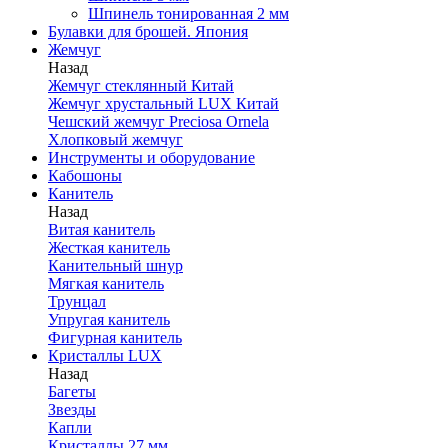
Шпинель тонированная 2 мм
Булавки для брошей. Япония
Жемчуг
Назад
Жемчуг стеклянный Китай
Жемчуг хрустальный LUX Китай
Чешский жемчуг Preciosa Ornela
Хлопковый жемчуг
Инструменты и оборудование
Кабошоны
Канитель
Назад
Витая канитель
Жесткая канитель
Канительный шнур
Мягкая канитель
Трунцал
Упругая канитель
Фигурная канитель
Кристаллы LUX
Назад
Багеты
Звезды
Капли
Кристаллы 27 мм