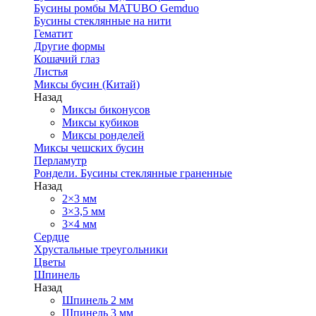
Бусины ромбы MATUBO Gemduo
Бусины стеклянные на нити
Гематит
Другие формы
Кошачий глаз
Листья
Миксы бусин (Китай)
Назад
Миксы биконусов
Миксы кубиков
Миксы ронделей
Миксы чешских бусин
Перламутр
Рондели. Бусины стеклянные граненные
Назад
2×3 мм
3×3,5 мм
3×4 мм
Сердце
Хрустальные треугольники
Цветы
Шпинель
Назад
Шпинель 2 мм
Шпинель 3 мм