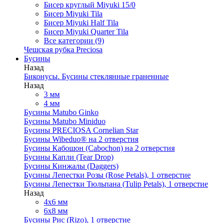
Бисер круглый Miyuki 15/0
Бисер Miyuki Tila
Бисер Miyuki Half Tila
Бисер Miyuki Quarter Tila
Все категории (9)
Чешская рубка Preciosa
Бусины
Назад
Биконусы. Бусины стеклянные граненные
Назад
3 мм
4 мм
Бусины Matubo Ginko
Бусины Matubo Miniduo
Бусины PRECIOSA Cornelian Star
Бусины Wibeduo® на 2 отверстия
Бусины Кабошон (Cabochon) на 2 отверстия
Бусины Капли (Tear Drop)
Бусины Кинжалы (Daggers)
Бусины Лепестки Розы (Rose Petals), 1 отверстие
Бусины Лепестки Тюльпана (Tulip Petals), 1 отверстие
Назад
4x6 мм
6x8 мм
Бусины Рис (Rizo), 1 отверстие