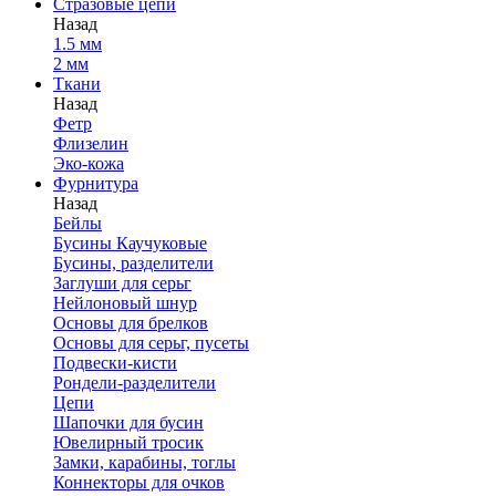
Стразовые цепи
Назад
1.5 мм
2 мм
Ткани
Назад
Фетр
Флизелин
Эко-кожа
Фурнитура
Назад
Бейлы
Бусины Каучуковые
Бусины, разделители
Заглуши для серьг
Нейлоновый шнур
Основы для брелков
Основы для серьг, пусеты
Подвески-кисти
Рондели-разделители
Цепи
Шапочки для бусин
Ювелирный тросик
Замки, карабины, тоглы
Коннекторы для очков