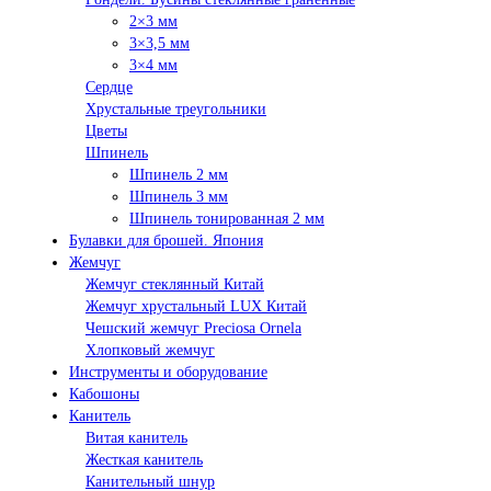
2×3 мм
3×3,5 мм
3×4 мм
Сердце
Хрустальные треугольники
Цветы
Шпинель
Шпинель 2 мм
Шпинель 3 мм
Шпинель тонированная 2 мм
Булавки для брошей. Япония
Жемчуг
Жемчуг стеклянный Китай
Жемчуг хрустальный LUX Китай
Чешский жемчуг Preciosa Ornela
Хлопковый жемчуг
Инструменты и оборудование
Кабошоны
Канитель
Витая канитель
Жесткая канитель
Канительный шнур