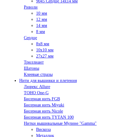
9045 Сердце 14х14 мм
Риволи
10 мм
12 мм
14 мм
8 мм
Сердце
8х8 мм
10х10 мм
27х27 мм
Триллиант
Шатоны
Клеевые стразы
Нити для вышивки и плетения
Люрекс Аllure
TOHO One-G
Бисерная нить FGB
Бисерная нить Miyuki
Бисерная нить Nicole
Бисерная нить TYTAN 100
Нитки вышивальные Мулине "Gamma"
Вискоза
Металлик