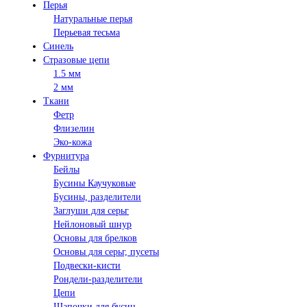
Перья
Натуральные перья
Перьевая тесьма
Синель
Стразовые цепи
1.5 мм
2 мм
Ткани
Фетр
Флизелин
Эко-кожа
Фурнитура
Бейлы
Бусины Каучуковые
Бусины, разделители
Заглуши для серьг
Нейлоновый шнур
Основы для брелков
Основы для серьг, пусеты
Подвески-кисти
Рондели-разделители
Цепи
Шапочки для бусин