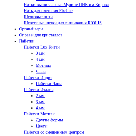
Нитки вышивальные Мулине ПНК им.Кирова
Нить для плетения Fireline
Шелковые нити
Шерстяные нитки для вышивания RIOLIS
Органайзеры
Оправы для кристаллов
Пайетки
Пайетки Lux Китай
3 мм
4 мм
Мотивы
Чаша
Пайетки Индия
Пайетки Чаша
Пайетки Италия
2 мм
3 мм
4 мм
Пайетки Мотивы
Другие формы
Цветы
Пайетки со смещенным центром