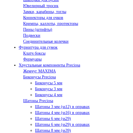
Ювелирный тросик
Замки, карабины, тоглы
Коннекторы для очков
Кримпы, каллоты, протекторы
Пины (штифты)
Подвески
Соединительные колечки
Фурнитура для сумок
Клатч боксы
Фермуары
Хрустальные компоненты Preciosa
Жемчуг MAXIMA
Биконусы Preciosa
Биконусы 5 мм
Биконусы 3 мм
Биконусы 4 мм
Шатоны Preciosa
Шатоны 3 мм (ss12) в оправах
Шатоны 4 мм (ss16) в оправах
Шатоны 6 мм (ss29)
Шатоны 6 мм (ss29) в оправах
Шатоны 8 мм (ss39)