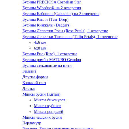
Бусины PRECIOSA Cornelian Star
Бусины Wibeduo® на 2 отверстия
Бусины Кабошон (Cabochon) на 2 отверстия
Бусины Капли (Tear Drop)
Бусины Кинжалы (Daggers)
Бусины Лепестки Розы (Rose Petals), 1 отверстие
Бусины Лепестки Тюльпана (Tulip Petals), 1 отверстие
4x6 мм
6x8 мм
Бусины Рис (Rizo), 1 отверстие
Бусины ромбы MATUBO Gemduo
Бусины стеклянные на нити
Гематит
Другие формы
Кошачий глаз
Листья
Миксы бусин (Китай)
Миксы биконусов
Миксы кубиков
Миксы ронделей
Миксы чешских бусин
Перламутр
Рондели. Бусины стеклянные граненные