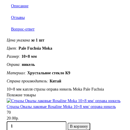
Описание
Отзывы
Вопрос-ответ
Цена указана
за
1 шт
Цвет:
Pale Fuchsia Moka
Размер:
10×8 мм
Оправа
:
никель
Материал:
Хрустальное
стекло
К9
Страна производитель:
Китай
10×8 мм
капля
стразы
оправа никель
Moka
Pale Fuchsia
Похожие товары
Стразы Овалы лаковые Rosaline Moka 10×8 мм/ оправа никель
70
20.00р.
В корзину