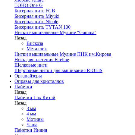
TOHO One-G
Бисерная нить FGB
Бисерная нить Miyuki
Бисерная нить Nicole
Бисерная нить TYTAN 100
Нитки вышивальные Мулине "Gamma"
Назад
Вискоза
Металлик
Нитки вышивальные Мулине ПНК им.Кирова
Нить для плетения Fireline
Шелковые нити
Шерстяные нитки для вышивания RIOLIS
Органайзеры
Оправы для кристаллов
Пайетки
Назад
Пайетки Lux Китай
Назад
3 мм
4 мм
Мотивы
Чаша
Пайетки Индия