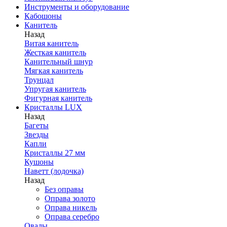
Инструменты и оборудование
Кабошоны
Канитель
Назад
Витая канитель
Жесткая канитель
Канительный шнур
Мягкая канитель
Трунцал
Упругая канитель
Фигурная канитель
Кристаллы LUX
Назад
Багеты
Звезды
Капли
Кристаллы 27 мм
Кушоны
Наветт (лодочка)
Назад
Без оправы
Оправа золото
Оправа никель
Оправа серебро
Овалы