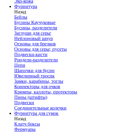
Эко-кожа
Фурнитура
Назад
Бейлы
Бусины Каучуковые
Бусины, разделители
Заглуши для серьг
Нейлоновый шнур
Основы для брелков
Основы для серьг, пусеты
Подвески-кисти
Рондели-разделители
Цепи
Шапочки для бусин
Ювелирный тросик
Замки, карабины, тоглы
Коннекторы для очков
Кримпы, каллоты, протекторы
Пины (штифты)
Подвески
Соединительные колечки
Фурнитура для сумок
Назад
Клатч боксы
Фермуары