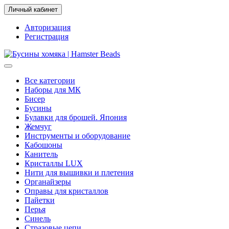
Личный кабинет
Авторизация
Регистрация
Все категории
Наборы для МК
Бисер
Бусины
Булавки для брошей. Япония
Жемчуг
Инструменты и оборудование
Кабошоны
Канитель
Кристаллы LUX
Нити для вышивки и плетения
Органайзеры
Оправы для кристаллов
Пайетки
Перья
Синель
Стразовые цепи