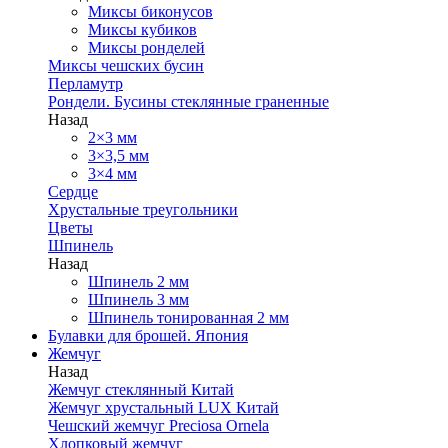
Миксы биконусов
Миксы кубиков
Миксы ронделей
Миксы чешских бусин
Перламутр
Рондели. Бусины стеклянные граненные
Назад
2×3 мм
3×3,5 мм
3×4 мм
Сердце
Хрустальные треугольники
Цветы
Шпинель
Назад
Шпинель 2 мм
Шпинель 3 мм
Шпинель тонированная 2 мм
Булавки для брошей. Япония
Жемчуг
Назад
Жемчуг стеклянный Китай
Жемчуг хрустальный LUX Китай
Чешский жемчуг Preciosa Ornela
Хлопковый жемчуг