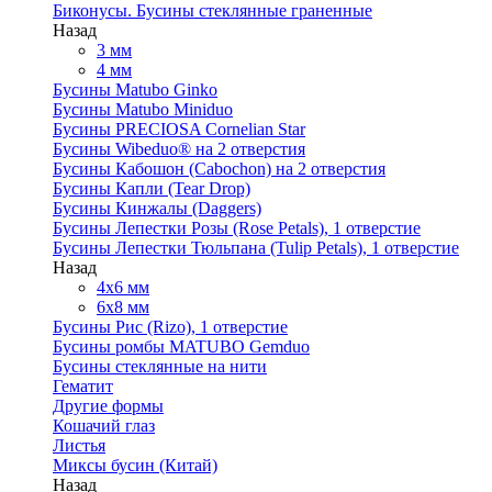
Биконусы. Бусины стеклянные граненные
Назад
3 мм
4 мм
Бусины Matubo Ginko
Бусины Matubo Miniduo
Бусины PRECIOSA Cornelian Star
Бусины Wibeduo® на 2 отверстия
Бусины Кабошон (Cabochon) на 2 отверстия
Бусины Капли (Tear Drop)
Бусины Кинжалы (Daggers)
Бусины Лепестки Розы (Rose Petals), 1 отверстие
Бусины Лепестки Тюльпана (Tulip Petals), 1 отверстие
Назад
4x6 мм
6x8 мм
Бусины Рис (Rizo), 1 отверстие
Бусины ромбы MATUBO Gemduo
Бусины стеклянные на нити
Гематит
Другие формы
Кошачий глаз
Листья
Миксы бусин (Китай)
Назад