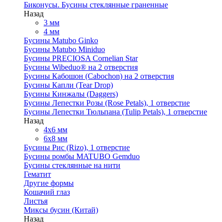
Биконусы. Бусины стеклянные граненные
Назад
3 мм
4 мм
Бусины Matubo Ginko
Бусины Matubo Miniduo
Бусины PRECIOSA Cornelian Star
Бусины Wibeduo® на 2 отверстия
Бусины Кабошон (Cabochon) на 2 отверстия
Бусины Капли (Tear Drop)
Бусины Кинжалы (Daggers)
Бусины Лепестки Розы (Rose Petals), 1 отверстие
Бусины Лепестки Тюльпана (Tulip Petals), 1 отверстие
Назад
4x6 мм
6x8 мм
Бусины Рис (Rizo), 1 отверстие
Бусины ромбы MATUBO Gemduo
Бусины стеклянные на нити
Гематит
Другие формы
Кошачий глаз
Листья
Миксы бусин (Китай)
Назад