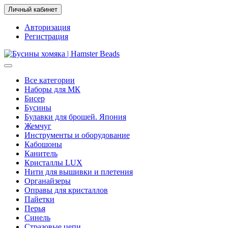
Личный кабинет
Авторизация
Регистрация
Все категории
Наборы для МК
Бисер
Бусины
Булавки для брошей. Япония
Жемчуг
Инструменты и оборудование
Кабошоны
Канитель
Кристаллы LUX
Нити для вышивки и плетения
Органайзеры
Оправы для кристаллов
Пайетки
Перья
Синель
Стразовые цепи