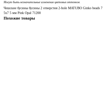
Могут быть незначительные изменения цветовых оттенков.
Листья
Подвески
Чешские бусины
бусины
2 отверстия
2-hole
MATUBO
Ginko
beads
7
5x7
5 мм
Pink Opal
71200
Похожие товары
Миксы бусин (Китай)
Соединительные колечки
Миксы чешских бусин
Перламутр
Рондели. Бусины стеклянные граненные
Сердце
Хрустальные треугольники
Цветы
Шпинель