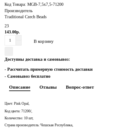
Код Товара: MGB-7,5x7,5-71200
Все категории (7)
Все категории (9)
Бусины Кинжалы (Daggers)
Октагоны, Прямоугольники
Нитки вышивальные Мулине ПНК им.Кирова
Подвески-кисти
Все категории (7)
Производитель
Traditional Czech Beads
Бусины Лепестки Розы (Rose Petals), 1 отверстие
Подвески
Нить для плетения Fireline
Рондели-разделители
23
143.00р.
Бусины Лепестки Тюльпана (Tulip Petals), 1 отверстие
Риволи
Шелковые нити
Цепи
В корзину
Бусины Рис (Rizo), 1 отверстие
Сердце
Шерстяные нитки для вышивания RIOLIS
Шапочки для бусин
Доступны доставка и самовывоз:
-
Рассчитать примерную стоимость доставки
Бусины ромбы MATUBO Gemduo
Триллиант
Ювелирный тросик
- Самовывоз бесплатно
Бусины стеклянные на нити
Шатоны
Замки, карабины, тоглы
Описание
Отзывы
Вопрос-ответ
Гематит
Клеевые стразы
Коннекторы для очков
Цвет:
Pink Opal,
Код цвета: 71200/
,
Другие формы
Кримпы, каллоты, протекторы
Количество: 10 шт,
Страна производитель: Чешская Республика,
Кошачий глаз
Пины (штифты)