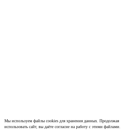
110.00р.
В корзину
Чешские бусины MATUBO Ginko Red Opal Luster 7,5x7,5 мм/ 10
шт
32
115.00р.
В корзину
Мы используем файлы cookies
для хранения данных. Продолжая
использовать сайт, вы даёте согласие на работу с этими файлами.