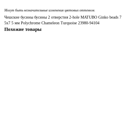
Листья
Подвески
Могут быть незначительные изменения цветовых оттенков.
Чешские бусины
бусины
2 отверстия
2-hole
MATUBO
Ginko
beads
7
5x7
5 мм
Polychrome Chameleon Turquoise
23980-94104
Миксы бусин (Китай)
Соединительные колечки
Похожие товары
Миксы чешских бусин
Перламутр
Чешские бусины MATUBO Ginko Sapphire 7,5x7,5 мм/ 10 шт
25
Рондели. Бусины стеклянные граненные
77.00р.
Сердце
В корзину
Хрустальные треугольники
Цветы
Шпинель
Чешские бусины MATUBO Ginko Blue Opal Luster 7,5x7,5 мм/ 10