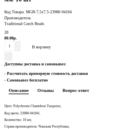
Все категории (7)
Все категории (9)
Бусины Кинжалы (Daggers)
Октагоны, Прямоугольники
Нитки вышивальные Мулине ПНК им.Кирова
Подвески-кисти
Все категории (7)
Код Товара: MGB-7,5x7,5-23980-94104
Производитель
Бусины Лепестки Розы (Rose Petals), 1 отверстие
Подвески
Нить для плетения Fireline
Рондели-разделители
Traditional Czech Beads
28
Бусины Лепестки Тюльпана (Tulip Petals), 1 отверстие
Риволи
Шелковые нити
Цепи
80.00р.
В корзину
Бусины Рис (Rizo), 1 отверстие
Сердце
Шерстяные нитки для вышивания RIOLIS
Шапочки для бусин
Доступны доставка и самовывоз:
Бусины ромбы MATUBO Gemduo
Триллиант
Ювелирный тросик
-
Рассчитать примерную стоимость доставки
- Самовывоз бесплатно
Бусины стеклянные на нити
Шатоны
Замки, карабины, тоглы
Описание
Отзывы
Вопрос-ответ
Гематит
Клеевые стразы
Коннекторы для очков
Цвет:
Polychrome Chameleon Turquoise,
Другие формы
Кримпы, каллоты, протекторы
Код цвета: 23980-94104/
,
Количество: 10 шт,
Кошачий глаз
Пины (штифты)
Страна производитель: Чешская Республика,