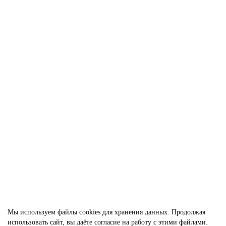
Чешские бусины MATUBO Ginko Green Opal Luster 7,5x7,5 мм/ 10
шт
33
103.00р.
В корзину
Мы используем файлы cookies
для хранения данных. Продолжая
использовать сайт, вы даёте согласие на работу с этими файлами.