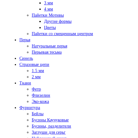
3 мм
4 мм
Пайетки Мотивы
Другие формы
Цветы
Пайетки со смещенным центром
Перья
Натуральные перья
Перьевая тесьма
Синель
Стразовые цепи
1.5 мм
2 мм
Ткани
Фетр
Флизелин
Эко-кожа
Фурнитура
Бейлы
Бусины Каучуковые
Бусины, разделители
Заглуши для серьг