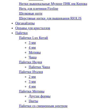
Нитки вышивальные Мулине ПНК им.Кирова
Нить для плетения Fireline
Шелковые нити
Шерстяные нитки для вышивания RIOLIS
Органайзеры
Оправы для кристаллов
Пайетки
Пайетки Lux Китай
3 мм
4 мм
Мотивы
Чаша
Пайетки Индия
Пайетки Чаша
Пайетки Италия
2 мм
3 мм
4 мм
Пайетки Мотивы
Другие формы
Цветы
Пайетки со смещенным центром