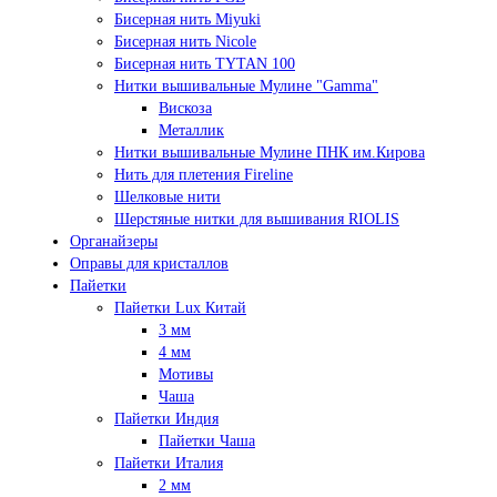
Бисерная нить Miyuki
Бисерная нить Nicole
Бисерная нить TYTAN 100
Нитки вышивальные Мулине "Gamma"
Вискоза
Металлик
Нитки вышивальные Мулине ПНК им.Кирова
Нить для плетения Fireline
Шелковые нити
Шерстяные нитки для вышивания RIOLIS
Органайзеры
Оправы для кристаллов
Пайетки
Пайетки Lux Китай
3 мм
4 мм
Мотивы
Чаша
Пайетки Индия
Пайетки Чаша
Пайетки Италия
2 мм