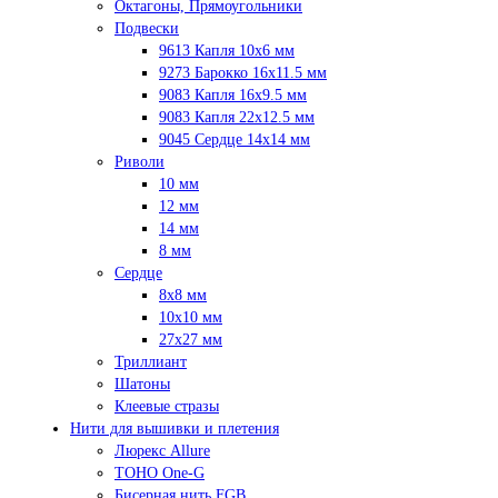
Октагоны, Прямоугольники
Подвески
9613 Капля 10х6 мм
9273 Барокко 16x11.5 мм
9083 Капля 16x9.5 мм
9083 Капля 22x12.5 мм
9045 Сердце 14х14 мм
Риволи
10 мм
12 мм
14 мм
8 мм
Сердце
8х8 мм
10х10 мм
27х27 мм
Триллиант
Шатоны
Клеевые стразы
Нити для вышивки и плетения
Люрекс Аllure
TOHO One-G
Бисерная нить FGB