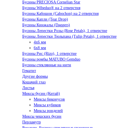
Бусины PRECIOSA Cornelian Star
Бусины Wibeduo® на 2 отверстия
Бусины Кабошон (Cabochon) на 2 отверстия
Бусины Капли (Tear Drop)
Бусины Кинжалы (Daggers)
Бусины Лепестки Розы (Rose Petals), 1 отверстие
Бусины Лепестки Тюльпана (Tulip Petals), 1 отверстие
4x6 мм
6x8 мм
Бусины Рис (Rizo), 1 отверстие
Бусины ромбы MATUBO Gemduo
Бусины стеклянные на нити
Гематит
Другие формы
Кошачий глаз
Листья
Миксы бусин (Китай)
Миксы биконусов
Миксы кубиков
Миксы ронделей
Миксы чешских бусин
Перламутр
Рондели. Бусины стеклянные граненные