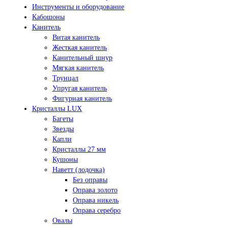
Инструменты и оборудование
Кабошоны
Канитель
Витая канитель
Жесткая канитель
Канительный шнур
Мягкая канитель
Трунцал
Упругая канитель
Фигурная канитель
Кристаллы LUX
Багеты
Звезды
Капли
Кристаллы 27 мм
Кушоны
Наветт (лодочка)
Без оправы
Оправа золото
Оправа никель
Оправа серебро
Овалы