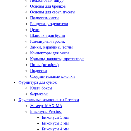
Нейлоновый шнур
Основы для брелков
Основы для серьг, пусеты
Подвески-кисти
Рондели-разделители
Цепи
Шапочки для бусин
Ювелирный тросик
Замки, карабины, тоглы
Коннекторы для очков
Кримпы, каллоты, протекторы
Пины (штифты)
Подвески
Соединительные колечки
Фурнитура для сумок
Клатч боксы
Фермуары
Хрустальные компоненты Preciosa
Жемчуг MAXIMA
Биконусы Preciosa
Биконусы 5 мм
Биконусы 3 мм
Биконусы 4 мм