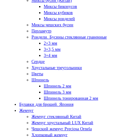
Миксы бусин (Китай)
Миксы биконусов
Миксы кубиков
Миксы ронделей
Миксы чешских бусин
Перламутр
Рондели. Бусины стеклянные граненные
2×3 мм
3×3,5 мм
3×4 мм
Сердце
Хрустальные треугольники
Цветы
Шпинель
Шпинель 2 мм
Шпинель 3 мм
Шпинель тонированная 2 мм
Булавки для брошей. Япония
Жемчуг
Жемчуг стеклянный Китай
Жемчуг хрустальный LUX Китай
Чешский жемчуг Preciosa Ornela
Хлопковый жемчуг