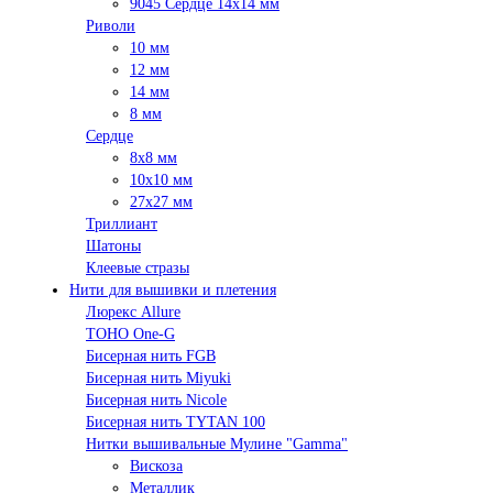
9045 Сердце 14х14 мм
Риволи
10 мм
12 мм
14 мм
8 мм
Сердце
8х8 мм
10х10 мм
27х27 мм
Триллиант
Шатоны
Клеевые стразы
Нити для вышивки и плетения
Люрекс Аllure
TOHO One-G
Бисерная нить FGB
Бисерная нить Miyuki
Бисерная нить Nicole
Бисерная нить TYTAN 100
Нитки вышивальные Мулине "Gamma"
Вискоза
Металлик