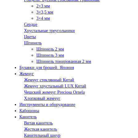
2×3 мм
3×3,5 мм
3×4 мм
Сердце
Хрустальные треугольники
Цветы
Шпинель
Шпинель 2 мм
Шпинель 3 мм
Шпинель тонированная 2 мм
Булавки для брошей. Япония
Жемчуг
Жемчуг стеклянный Китай
Жемчуг хрустальный LUX Китай
Чешский жемчуг Preciosa Ornela
Хлопковый жемчуг
Инструменты и оборудование
Кабошоны
Канитель
Витая канитель
Жесткая канитель
Канительный шнур