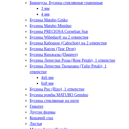
Биконусы. Бусины стеклянные граненные
3 мм
4 мм
Бусины Matubo Ginko
Бусины Matubo Miniduo
Бусины PRECIOSA Cornelian Star
Бусины Wibeduo® на 2 отверстия
Бусины Кабошон (Cabochon) на 2 отверстия
Бусины Капли (Tear Drop)
Бусины Кинжалы (Daggers)
Бусины Лепестки Розы (Rose Petals), 1 отверстие
Бусины Лепестки Тюльпана (Tulip Petals), 1
отверстие
4x6 мм
6x8 мм
Бусины Рис (Rizo), 1 отверстие
Бусины ромбы MATUBO Gemduo
Бусины стеклянные на нити
Гематит
Другие формы
Кошачий глаз
Листья