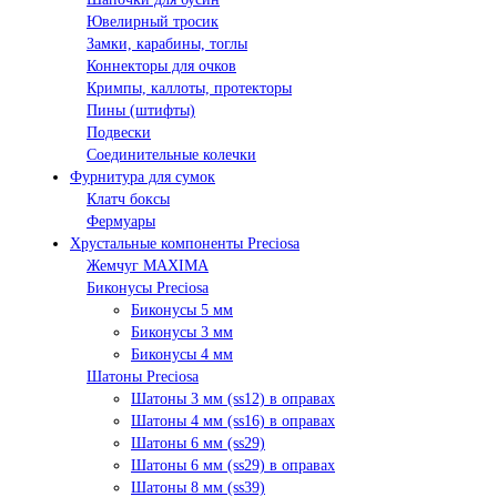
Ювелирный тросик
Замки, карабины, тоглы
Коннекторы для очков
Кримпы, каллоты, протекторы
Пины (штифты)
Подвески
Соединительные колечки
Фурнитура для сумок
Клатч боксы
Фермуары
Хрустальные компоненты Preciosa
Жемчуг MAXIMA
Биконусы Preciosa
Биконусы 5 мм
Биконусы 3 мм
Биконусы 4 мм
Шатоны Preciosa
Шатоны 3 мм (ss12) в оправах
Шатоны 4 мм (ss16) в оправах
Шатоны 6 мм (ss29)
Шатоны 6 мм (ss29) в оправах
Шатоны 8 мм (ss39)