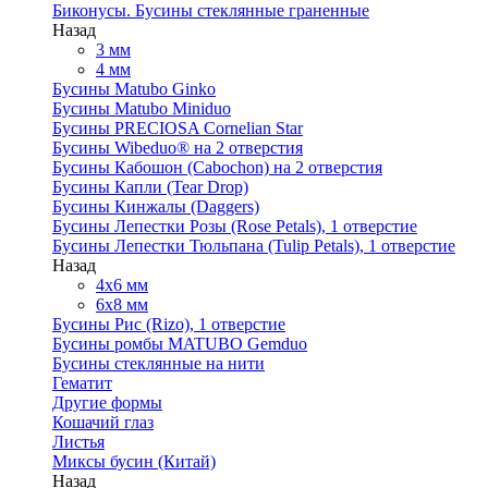
Биконусы. Бусины стеклянные граненные
Назад
3 мм
4 мм
Бусины Matubo Ginko
Бусины Matubo Miniduo
Бусины PRECIOSA Cornelian Star
Бусины Wibeduo® на 2 отверстия
Бусины Кабошон (Cabochon) на 2 отверстия
Бусины Капли (Tear Drop)
Бусины Кинжалы (Daggers)
Бусины Лепестки Розы (Rose Petals), 1 отверстие
Бусины Лепестки Тюльпана (Tulip Petals), 1 отверстие
Назад
4x6 мм
6x8 мм
Бусины Рис (Rizo), 1 отверстие
Бусины ромбы MATUBO Gemduo
Бусины стеклянные на нити
Гематит
Другие формы
Кошачий глаз
Листья
Миксы бусин (Китай)
Назад