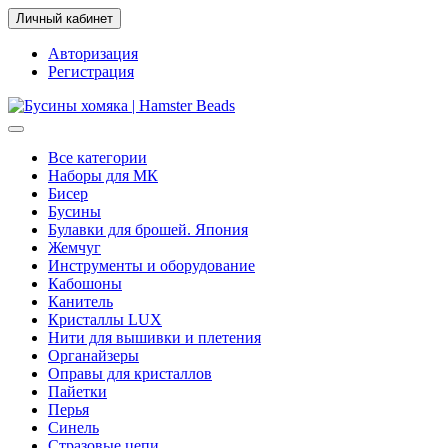
Личный кабинет
Авторизация
Регистрация
Все категории
Наборы для МК
Бисер
Бусины
Булавки для брошей. Япония
Жемчуг
Инструменты и оборудование
Кабошоны
Канитель
Кристаллы LUX
Нити для вышивки и плетения
Органайзеры
Оправы для кристаллов
Пайетки
Перья
Синель
Стразовые цепи