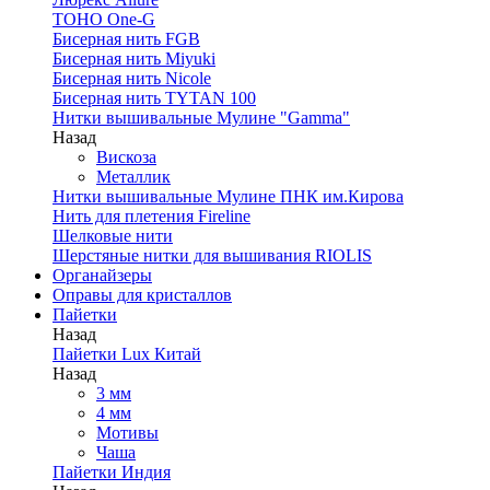
TOHO One-G
Бисерная нить FGB
Бисерная нить Miyuki
Бисерная нить Nicole
Бисерная нить TYTAN 100
Нитки вышивальные Мулине "Gamma"
Назад
Вискоза
Металлик
Нитки вышивальные Мулине ПНК им.Кирова
Нить для плетения Fireline
Шелковые нити
Шерстяные нитки для вышивания RIOLIS
Органайзеры
Оправы для кристаллов
Пайетки
Назад
Пайетки Lux Китай
Назад
3 мм
4 мм
Мотивы
Чаша
Пайетки Индия