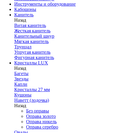
Инструменты и оборудование
Кабошоны
Канитель
Назад
Витая канитель
Жесткая канитель
Канительный шнур
Мягкая канитель
Трунцал
Упругая канитель
Фигурная канитель
Кристаллы LUX
Назад
Багеты
Звезды
Капли
Кристаллы 27 мм
Кушоны
Наветт (лодочка)
Назад
Без оправы
Оправа золото
Оправа никель
Оправа серебро
Овалы