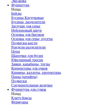
Эко-кожа
Фурнитура
Назад
Бейлы
Бусины Каучуковые
Бусины, разделители
Заглуши для серьг
Нейлоновый шнур
Основы для брелков
Основы для серьг, пусеты
Подвески-кисти
Рондели-разделители
Цепи
Шапочки для бусин
Ювелирный тросик
Замки, карабины, тоглы
Коннекторы для очков
Кримпы, каллоты, протекторы
Пины (штифты)
Подвески
Соединительные колечки
Фурнитура для сумок
Назад
Клатч боксы
Фермуары