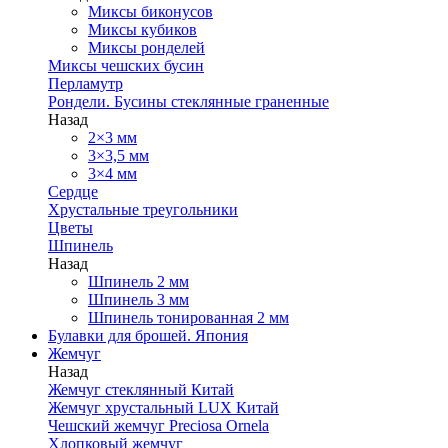
Миксы биконусов
Миксы кубиков
Миксы ронделей
Миксы чешских бусин
Перламутр
Рондели. Бусины стеклянные граненные
Назад
2×3 мм
3×3,5 мм
3×4 мм
Сердце
Хрустальные треугольники
Цветы
Шпинель
Назад
Шпинель 2 мм
Шпинель 3 мм
Шпинель тонированная 2 мм
Булавки для брошей. Япония
Жемчуг
Назад
Жемчуг стеклянный Китай
Жемчуг хрустальный LUX Китай
Чешский жемчуг Preciosa Ornela
Хлопковый жемчуг