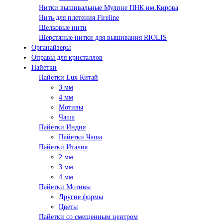
Нитки вышивальные Мулине ПНК им.Кирова
Нить для плетения Fireline
Шелковые нити
Шерстяные нитки для вышивания RIOLIS
Органайзеры
Оправы для кристаллов
Пайетки
Пайетки Lux Китай
3 мм
4 мм
Мотивы
Чаша
Пайетки Индия
Пайетки Чаша
Пайетки Италия
2 мм
3 мм
4 мм
Пайетки Мотивы
Другие формы
Цветы
Пайетки со смещенным центром