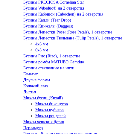
Бусины PRECIOSA Cornelian Star
Бусины Wibeduo® на 2 отверстия
Бусины Кабошон (Cabochon) на 2 отверстия
Бусины Капли (Tear Drop)
Бусины Кинжалы (Daggers)
Бусины Лепестки Розы (Rose Petals), 1 отверстие
Бусины Лепестки Тюльпана (Tulip Petals), 1 отверстие
4x6 мм
6x8 мм
Бусины Рис (Rizo), 1 отверстие
Бусины ромбы MATUBO Gemduo
Бусины стеклянные на нити
Гематит
Другие формы
Кошачий глаз
Листья
Миксы бусин (Китай)
Миксы биконусов
Миксы кубиков
Миксы ронделей
Миксы чешских бусин
Перламутр
Рондели. Бусины стеклянные граненные