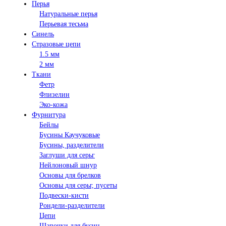
Перья
Натуральные перья
Перьевая тесьма
Синель
Стразовые цепи
1.5 мм
2 мм
Ткани
Фетр
Флизелин
Эко-кожа
Фурнитура
Бейлы
Бусины Каучуковые
Бусины, разделители
Заглуши для серьг
Нейлоновый шнур
Основы для брелков
Основы для серьг, пусеты
Подвески-кисти
Рондели-разделители
Цепи
Шапочки для бусин