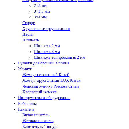
2×3 мм
3×3,5 мм
3×4 мм
Сердце
Хрустальные треугольники
Цветы
Шпинель
Шпинель 2 мм
Шпинель 3 мм
Шпинель тонированная 2 мм
Булавки для брошей. Япония
Жемчуг
Жемчуг стеклянный Китай
Жемчуг хрустальный LUX Китай
Чешский жемчуг Preciosa Ornela
Хлопковый жемчуг
Инструменты и оборудование
Кабошоны
Канитель
Витая канитель
Жесткая канитель
Канительный шнур