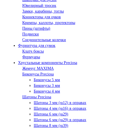
Ювелирный тросик
Замки, карабины, тоглы
Коннекторы для очков
Кримпы, каллоты, протекторы
Пины (штифты)
Подвески
Соединительные колечки
Фурнитура для сумок
Клатч боксы
Фермуары
Хрустальные компоненты Preciosa
Жемчуг MAXIMA
Биконусы Preciosa
Биконусы 5 мм
Биконусы 3 мм
Биконусы 4 мм
Шатоны Preciosa
Шатоны 3 мм (ss12) в оправах
Шатоны 4 мм (ss16) в оправах
Шатоны 6 мм (ss29)
Шатоны 6 мм (ss29) в оправах
Шатоны 8 мм (ss39)