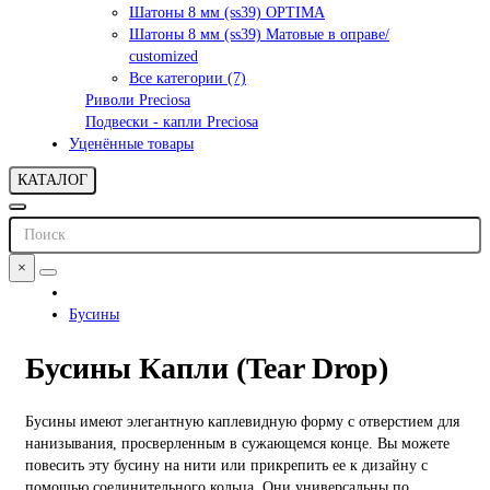
Шатоны 8 мм (ss39) OPTIMA
Шатоны 8 мм (ss39) Матовые в оправе/
customized
Все категории (7)
Риволи Preciosa
Подвески - капли Preciosa
Уценённые товары
КАТАЛОГ
×
Бусины
Бусины Капли (Tear Drop)
Бусины имеют элегантную каплевидную форму с отверстием для
нанизывания, просверленным в сужающемся конце.
Вы можете
повесить эту бусину на нити или прикрепить ее к дизайну с
помощью соединительного кольца.
Они универсальны по