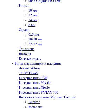
9045 Сердце 14х14 мм
Риволи
10 мм
12 мм
14 мм
8 мм
Сердце
8х8 мм
10х10 мм
27х27 мм
Триллиант
Шатоны
Клеевые стразы
Нити для вышивки и плетения
Люрекс Аllure
TOHO One-G
Бисерная нить FGB
Бисерная нить Miyuki
Бисерная нить Nicole
Бисерная нить TYTAN 100
Нитки вышивальные Мулине "Gamma"
Вискоза
Металлик