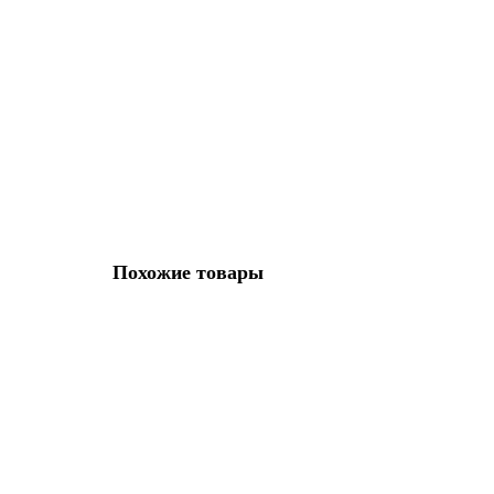
Металлизированная нить Allure #02 Черный
3
Хит
20.00р.
В корзину
Похожие товары
Бисер MIYUKI Delica 11/0 #DB0672 - Ivory Silk Satin
5
585.90р.