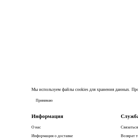
Бисер MIYUKI Delica 11/0 #DB0754 - Opaque Pea Green 
10
285.60р.
В корзину
Мы используем файлы cookies
для хранения данных. Прод
Принимаю
Информация
Служб
О нас
Связаться
Информация о доставке
Возврат т