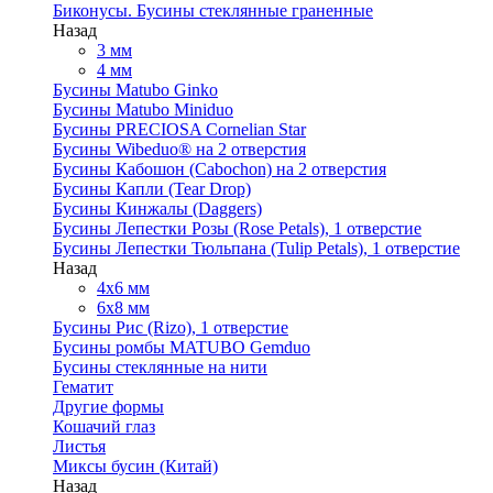
Биконусы. Бусины стеклянные граненные
Назад
3 мм
4 мм
Бусины Matubo Ginko
Бусины Matubo Miniduo
Бусины PRECIOSA Cornelian Star
Бусины Wibeduo® на 2 отверстия
Бусины Кабошон (Cabochon) на 2 отверстия
Бусины Капли (Tear Drop)
Бусины Кинжалы (Daggers)
Бусины Лепестки Розы (Rose Petals), 1 отверстие
Бусины Лепестки Тюльпана (Tulip Petals), 1 отверстие
Назад
4x6 мм
6x8 мм
Бусины Рис (Rizo), 1 отверстие
Бусины ромбы MATUBO Gemduo
Бусины стеклянные на нити
Гематит
Другие формы
Кошачий глаз
Листья
Миксы бусин (Китай)
Назад