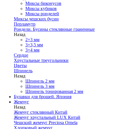
Миксы биконусов
Миксы кубиков
Миксы ронделей
Миксы чешских бусин
Перламутр
Рондели. Бусины стеклянные граненные
Назад
2×3 мм
3×3,5 мм
3×4 мм
Сердце
Хрустальные треугольники
Цветы
Шпинель
Назад
Шпинель 2 мм
Шпинель 3 мм
Шпинель тонированная 2 мм
Булавки для брошей. Япония
Жемчуг
Назад
Жемчуг стеклянный Китай
Жемчуг хрустальный LUX Китай
Чешский жемчуг Preciosa Ornela
Хлопковый жемчуг