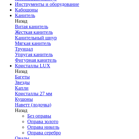
Инструменты и оборудование
Кабошоны
Канитель
Назад
Витая канитель
Жесткая канитель
Канительный шнур
Мягкая канитель
Трунцал
Упругая канитель
Фигурная канитель
Кристаллы LUX
Назад
Багеты
Звезды
Капли
Кристаллы 27 мм
Кушоны
Наветт (лодочка)
Назад
Без оправы
Оправа золото
Оправа никель
Оправа серебро
Овалы