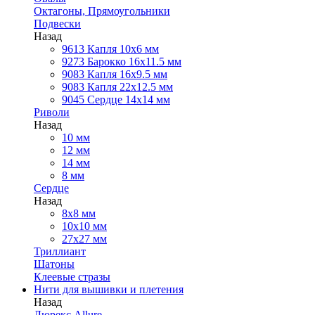
Октагоны, Прямоугольники
Подвески
Назад
9613 Капля 10х6 мм
9273 Барокко 16x11.5 мм
9083 Капля 16x9.5 мм
9083 Капля 22x12.5 мм
9045 Сердце 14х14 мм
Риволи
Назад
10 мм
12 мм
14 мм
8 мм
Сердце
Назад
8х8 мм
10х10 мм
27х27 мм
Триллиант
Шатоны
Клеевые стразы
Нити для вышивки и плетения
Назад
Люрекс Аllure