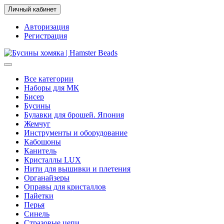
Личный кабинет
Авторизация
Регистрация
Все категории
Наборы для МК
Бисер
Бусины
Булавки для брошей. Япония
Жемчуг
Инструменты и оборудование
Кабошоны
Канитель
Кристаллы LUX
Нити для вышивки и плетения
Органайзеры
Оправы для кристаллов
Пайетки
Перья
Синель
Стразовые цепи