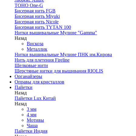
TOHO One-G
Бисерная нить FGB
Бисерная нить Miyuki
Бисерная нить Nicole
Бисерная нить TYTAN 100
Нитки вышивальные Мулине "Gamma"
Назад
Вискоза
Металлик
Нитки вышивальные Мулине ПНК им.Кирова
Нить для плетения Fireline
Шелковые нити
Шерстяные нитки для вышивания RIOLIS
Органайзеры
Оправы для кристаллов
Пайетки
Назад
Пайетки Lux Китай
Назад
3 мм
4 мм
Мотивы
Чаша
Пайетки Индия